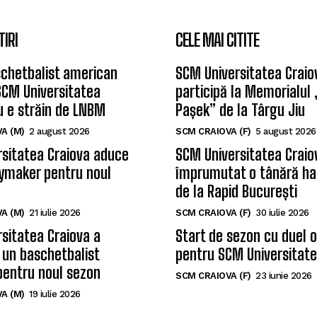
TIRI
CELE MAI CITITE
chetbalist american
SCM Universitatea Craio
SCM Universitatea
participă la Memorialul
u e străin de LNBM
Pașek” de la Târgu Jiu
A (M)
2 august 2026
SCM CRAIOVA (F)
5 august 2026
sitatea Craiova aduce
SCM Universitatea Craio
ymaker pentru noul
împrumutat o tânără ha
de la Rapid București
A (M)
21 iulie 2026
SCM CRAIOVA (F)
30 iulie 2026
sitatea Craiova a
Start de sezon cu duel 
 un baschetbalist
pentru SCM Universitate
pentru noul sezon
SCM CRAIOVA (F)
23 iunie 2026
A (M)
19 iulie 2026