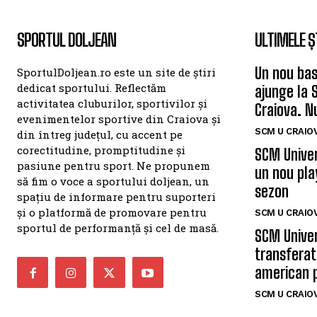
SPORTUL DOLJEAN
ULTIMELE Ș
Un nou bas
SportulDoljean.ro este un site de știri
dedicat sportului. Reflectăm
ajunge la 
activitatea cluburilor, sportivilor și
Craiova. N
evenimentelor sportive din Craiova și
SCM U CRAIOV
din întreg județul, cu accent pe
corectitudine, promptitudine și
SCM Univer
pasiune pentru sport. Ne propunem
un nou pla
să fim o voce a sportului doljean, un
sezon
spațiu de informare pentru suporteri
și o platformă de promovare pentru
SCM U CRAIOV
sportul de performanță și cel de masă.
SCM Univer
transferat
american 
SCM U CRAIOV