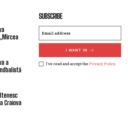
SUBSCRIBE
va
 „Mircea
I WANT IN
va a
I've read and accept the
Privacy Policy
.
ndbalistă
oltenesc
a Craiova