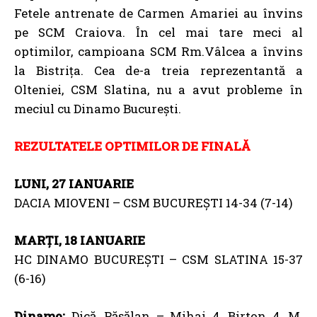
Fetele antrenate de Carmen Amariei au învins
pe SCM Craiova. În cel mai tare meci al
optimilor, campioana SCM Rm.Vâlcea a învins
la Bistrița. Cea de-a treia reprezentantă a
Olteniei, CSM Slatina, nu a avut probleme în
meciul cu Dinamo București.
REZULTATELE OPTIMILOR DE FINALĂ
LUNI, 27 IANUARIE
DACIA MIOVENI – CSM BUCUREȘTI 14-34 (7-14)
MARȚI, 18 IANUARIE
HC DINAMO BUCUREȘTI – CSM SLATINA 15-37
(6-16)
Dinamo:
Dică, Pășălan – Mihai 4, Birton 4, M.