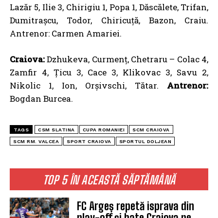
Lazăr 5, Ilie 3, Chirigiu 1, Popa 1, Dăscălete, Trifan,
Dumitrașcu, Todor, Chiricuță, Bazon, Craiu.
Antrenor: Carmen Amariei.
Craiova:
Dzhukeva, Curmenț, Chetraru – Colac 4,
Zamfir 4, Țicu 3, Cace 3, Klikovac 3, Savu 2,
Nikolic 1, Ion, Orșivschi, Tătar.
Antrenor:
Bogdan Burcea.
TAGS
CSM SLATINA
CUPA ROMANIEI
SCM CRAIOVA
SCM RM. VALCEA
SPORT CRAIOVA
SPORTUL DOLJEAN
TOP 5 ÎN ACEASTĂ SĂPTĂMÂNĂ
FC Argeș repetă isprava din
play-off și bate Craiova pe