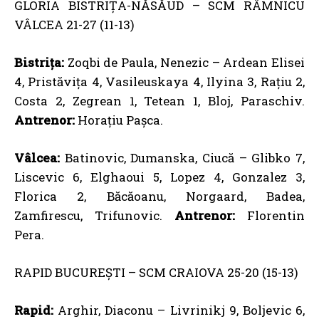
GLORIA BISTRIȚA-NĂSĂUD – SCM RÂMNICU
VÂLCEA 21-27 (11-13)
Bistrița:
Zoqbi de Paula, Nenezic – Ardean Elisei
4, Pristăvița 4, Vasileuskaya 4, Ilyina 3, Rațiu 2,
Costa 2, Zegrean 1, Tetean 1, Bloj, Paraschiv.
Antrenor:
Horațiu Pașca.
Vâlcea:
Batinovic, Dumanska, Ciucă – Glibko 7,
Liscevic 6, Elghaoui 5, Lopez 4, Gonzalez 3,
Florica 2, Băcăoanu, Norgaard, Badea,
Zamfirescu, Trifunovic.
Antrenor:
Florentin
Pera.
RAPID BUCUREȘTI – SCM CRAIOVA 25-20 (15-13)
Rapid:
Arghir, Diaconu – Livrinikj 9, Boljevic 6,