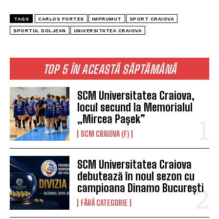
TAGS
CARLOS FORTES
IMPRUMUT
SPORT CRAIOVA
SPORTUL DOLJEAN
UNIVERSITATEA CRAIOVA
TOP 5 ÎN ACEASTĂ SĂPTĂMÂNĂ
SCM Universitatea Craiova,
locul secund la Memorialul
„Mircea Pașek”
SCM CRAIOVA (F)
SCM Universitatea Craiova
debutează în noul sezon cu
campioana Dinamo București
FĂRĂ CATEGORIE