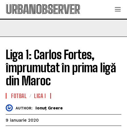
URBANOBSERVER
Liga 1: Carlos Fortes,
împrumutat în prima ligă
din Maroc
FOTBAL
LIGA I
Ionuț Greere
AUTHOR:
9 ianuarie 2020