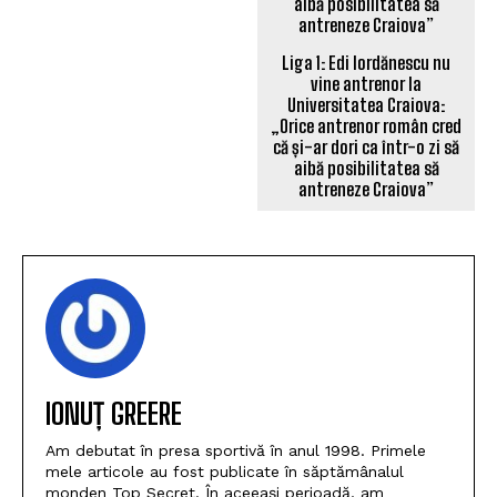
Liga 1: Edi Iordănescu nu
vine antrenor la
Universitatea Craiova:
„Orice antrenor român cred
că și-ar dori ca într-o zi să
aibă posibilitatea să
antreneze Craiova”
IONUȚ GREERE
Am debutat în presa sportivă în anul 1998. Primele
mele articole au fost publicate în săptămânalul
monden Top Secret. În aceeași perioadă, am