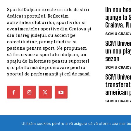
Un nou bas
SportulDoljean.ro este un site de știri
dedicat sportului. Reflectăm
ajunge la 
activitatea cluburilor, sportivilor și
Craiova. N
evenimentelor sportive din Craiova și
SCM U CRAIOV
din întreg județul, cu accent pe
corectitudine, promptitudine și
SCM Univer
pasiune pentru sport. Ne propunem
un nou pla
să fim o voce a sportului doljean, un
sezon
spațiu de informare pentru suporteri
și o platformă de promovare pentru
SCM U CRAIOV
sportul de performanță și cel de masă.
SCM Univer
transferat
american 
SCM U CRAIOV
Utilizăm cookies pentru a vă asigura că vă oferim cea mai b