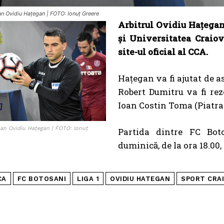
an Ovidiu Hațegan | FOTO: Ionuț Greere
Arbitrul Ovidiu Haţegan
și Universitatea Craiova
site-ul oficial al CCA.
Haţegan va fi ajutat de a
Robert Dumitru va fi reze
Ioan Costin Toma (Piatra 
aan Ovidiu Hațegan | FOTO: Ionuț
Partida dintre FC Bot
duminică, de la ora 18.00
CA
FC BOTOSANI
LIGA 1
OVIDIU HATEGAN
SPORT CRA