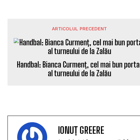
ARTICOLUL PRECEDENT
Handbal: Bianca Curmenț, cel mai bun porta
al turneului de la Zalău
IONUȚ GREERE
Am debutat în presa sportivă în anu
monden Top Secret. În aceeași perio
vreme, corespondent la ProSport. D