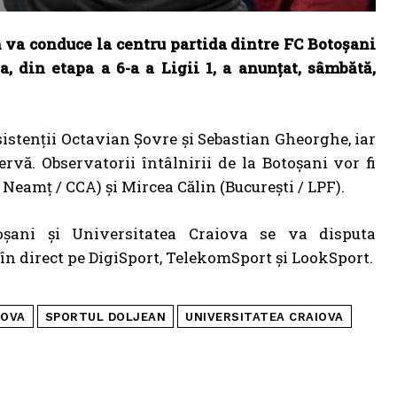
 va conduce la centru partida dintre FC Botoșani
, din etapa a 6-a a Ligii 1, a anunţat, sâmbătă,
sistenţii Octavian Şovre şi Sebastian Gheorghe, iar
rvă. Observatorii întâlnirii de la Botoșani vor fi
Neamț / CCA) și Mircea Călin (București / LPF).
oșani și Universitatea Craiova se va disputa
, în direct pe DigiSport, TelekomSport și LookSport.
IOVA
SPORTUL DOLJEAN
UNIVERSITATEA CRAIOVA