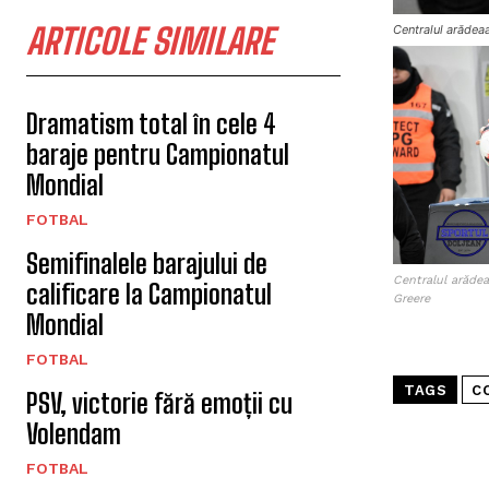
ARTICOLE SIMILARE
Centralul arădea
Dramatism total în cele 4
baraje pentru Campionatul
Mondial
FOTBAL
Semifinalele barajului de
Centralul arăde
calificare la Campionatul
Greere
Mondial
FOTBAL
TAGS
C
PSV, victorie fără emoții cu
Volendam
FOTBAL