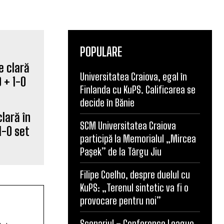
POPULARE
Universitatea Craiova, egal în
clară în
Finlanda cu KuPS. Calificarea se
1-0 set
decide în Bănie
SCM Universitatea Craiova
participă la Memorialul „Mircea
Pașek” de la Târgu Jiu
Filipe Coelho, despre duelul cu
KuPS: „Terenul sintetic va fi o
lul
provocare pentru noi”
rtă
nalismul
Scenariul – Conference League.