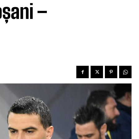
oșani –
d