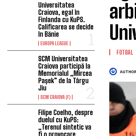
arb
Universitatea
Craiova, egal în
Finlanda cu KuPS.
Uni
Calificarea se decide
în Bănie
EUROPA LEAGUE
FOTBAL
SCM Universitatea
Craiova participă la
Memorialul „Mircea
AUTHOR
Pașek” de la Târgu
Jiu
SCM CRAIOVA (F)
Filipe Coelho, despre
duelul cu KuPS:
„Terenul sintetic va
fi o provocare