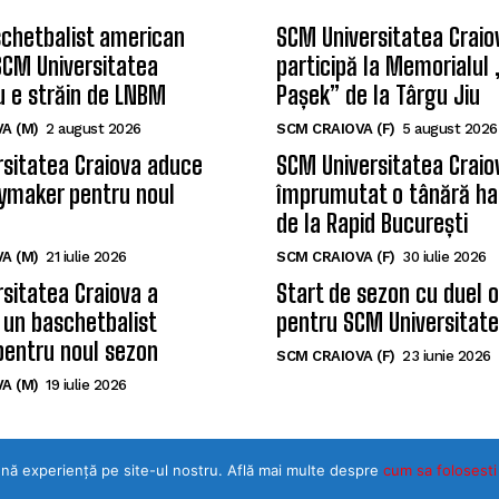
chetbalist american
SCM Universitatea Craio
SCM Universitatea
participă la Memorialul
u e străin de LNBM
Pașek” de la Târgu Jiu
A (M)
2 august 2026
SCM CRAIOVA (F)
5 august 2026
sitatea Craiova aduce
SCM Universitatea Craio
ymaker pentru noul
împrumutat o tânără ha
de la Rapid București
A (M)
21 iulie 2026
SCM CRAIOVA (F)
30 iulie 2026
sitatea Craiova a
Start de sezon cu duel 
 un baschetbalist
pentru SCM Universitate
pentru noul sezon
SCM CRAIOVA (F)
23 iunie 2026
A (M)
19 iulie 2026
ună experiență pe site-ul nostru. Află mai multe despre
cum sa folosesti
©Toate drepturile rezervate SPORTULDOLJEAN.RO