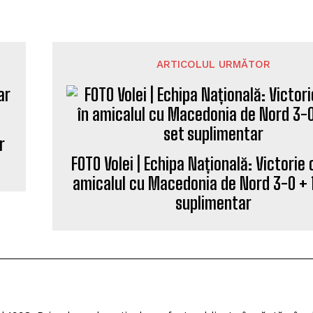
ARTICOLUL URMĂTOR
r
FOTO Volei | Echipa Națională: Victorie 
amicalul cu Macedonia de Nord 3-0 + 
suplimentar
l 1998. Primele mele articole au fost publicate în săptămâna
adă, am colaborat cu cotidianul Ora și am fost, pentru o scu
upă o pauză de 12 ani, m-am întors la prima dragoste — jur