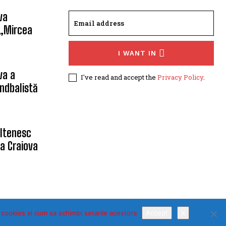
va
 „Mircea
I WANT IN
va a
I've read and accept the
Privacy Policy
.
ndbalistă
oltenesc
a Craiova
 cookies si cum sa schimbi setarile acestora
Accept
X