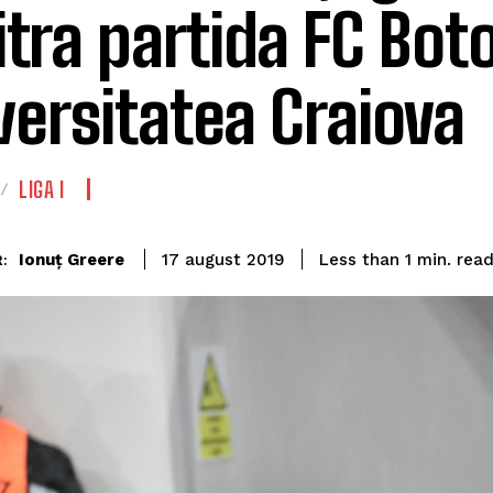
itra partida FC Bot
versitatea Craiova
LIGA I
rea
Ionuț Greere
Less than 1
min.
17 august 2019
: