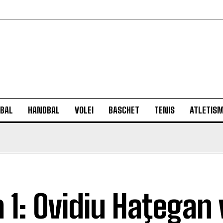
BAL
HANDBAL
VOLEI
BASCHET
TENIS
ATLETIS
a 1: Ovidiu Haţegan 