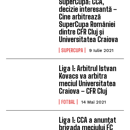
SuperCupa: CCA,
decizie interesantă –
Cine arbitrează
SuperCupa României
dintre CFR Cluj şi
Universitatea Craiova
SUPERCUPA
9 Iulie 2021
Liga 1: Arbitrul Istvan
Kovacs va arbitra
meciul Universitatea
Craiova – CFR Cluj
FOTBAL
14 Mai 2021
Liga 1: CCA a anunțat
brigada meciului FC