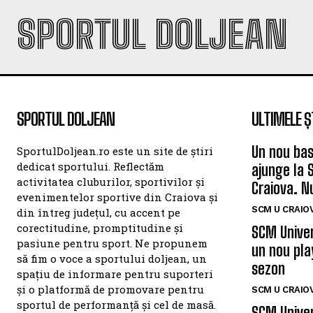
SPORTUL DOLJEAN
SPORTUL DOLJEAN
ULTIMELE Ș
Un nou bas
SportulDoljean.ro este un site de știri
dedicat sportului. Reflectăm
ajunge la 
activitatea cluburilor, sportivilor și
Craiova. N
evenimentelor sportive din Craiova și
SCM U CRAIOV
din întreg județul, cu accent pe
corectitudine, promptitudine și
SCM Univer
pasiune pentru sport. Ne propunem
un nou pla
să fim o voce a sportului doljean, un
sezon
spațiu de informare pentru suporteri
și o platformă de promovare pentru
SCM U CRAIOV
sportul de performanță și cel de masă.
SCM Univer