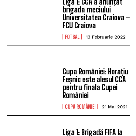
Liga 1: CCA a anunţat
brigada meciului
Universitatea Craiova –
FCU Craiova
FOTBAL
13 Februarie 2022
Cupa României: Horațiu
Feșnic este alesul CCA
pentru finala Cupei
României
CUPA ROMÂNIEI
21 Mai 2021
Liga 1: Brigadă FIFA la