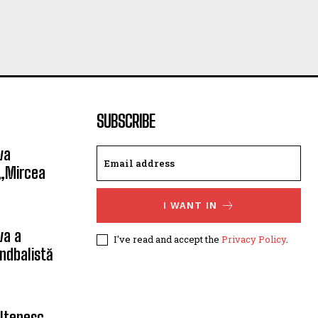
SUBSCRIBE
va
 „Mircea
I WANT IN
va a
I've read and accept the
Privacy Policy
.
ndbalistă
oltenesc