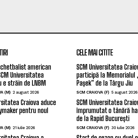
TIRI
CELE MAI CITITE
chetbalist american
SCM Universitatea Craio
SCM Universitatea
participă la Memorialul
u e străin de LNBM
Pașek” de la Târgu Jiu
A (M)
2 august 2026
SCM CRAIOVA (F)
5 august 2026
sitatea Craiova aduce
SCM Universitatea Craio
ymaker pentru noul
împrumutat o tânără ha
de la Rapid București
A (M)
21 iulie 2026
SCM CRAIOVA (F)
30 iulie 2026
sitatea Craiova a
Start de sezon cu duel 