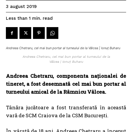
3 august 2019
read
Less than 1
min.
Andreea Chetraru, cel mai bun portar al turneului de la Vâlcea | Ionuț Buharu
Andreea Chetraru, cel mai bun portar al turneului de la
Vâlcea | Ionuț Buharu
Andreea Chetraru, componenta naţionalei de
tineret, a fost desemnată cel mai bun portar al
turneului amical de la Râmnicu Vâlcea.
Tânăra jucătoare a fost transferată în această
vară de SCM Craiova de la CSM București.
În vârstă de 18 ani, Andreea Chetraru a început