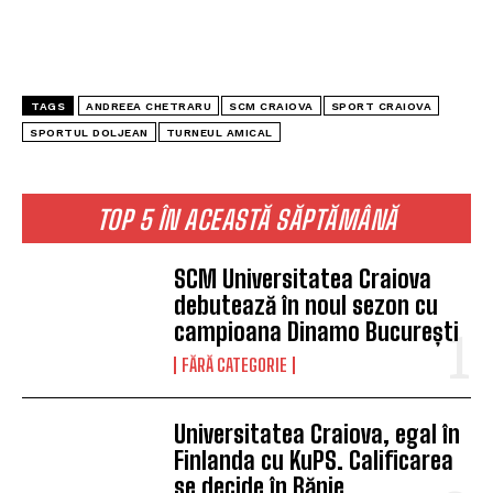
TAGS
ANDREEA CHETRARU
SCM CRAIOVA
SPORT CRAIOVA
SPORTUL DOLJEAN
TURNEUL AMICAL
TOP 5 ÎN ACEASTĂ SĂPTĂMÂNĂ
SCM Universitatea Craiova
debutează în noul sezon cu
campioana Dinamo București
FĂRĂ CATEGORIE
Universitatea Craiova, egal în
Finlanda cu KuPS. Calificarea
se decide în Bănie