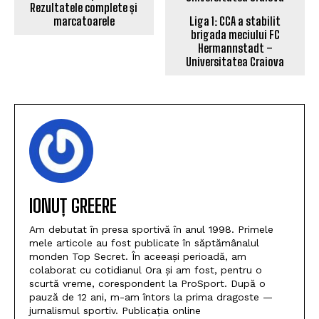
Handbal: SCM Craiova,
Liga 1: CCA a stabilit
locul 2 la Cupa Vâlcii.
brigada meciului FC
Rezultatele complete și
Hermannstadt –
marcatoarele
Universitatea Craiova
IONUȚ GREERE
Am debutat în presa sportivă în anul 1998. Primele
mele articole au fost publicate în săptămânalul
monden Top Secret. În aceeași perioadă, am
colaborat cu cotidianul Ora și am fost, pentru o
scurtă vreme, corespondent la ProSport. După o
pauză de 12 ani, m-am întors la prima dragoste —
jurnalismul sportiv. Publicația online