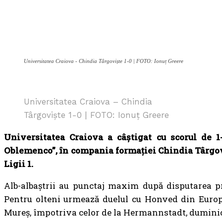
Universitatea Craiova - Chindia Târgoviște 1-0 | FOTO: Ionuț Greere
Universitatea Craiova – Chindia
Târgoviște 1-0 | FOTO: Ionuț Greere
Universitatea Craiova a câștigat cu scorul de 1
Oblemenco”, în compania formației Chindia Târgovi
Ligii 1.
Alb-albaștrii au punctaj maxim după disputarea pr
Pentru olteni urmează duelul cu Honved din Europa 
Mureș, împotriva celor de la Hermannstadt, duminică,