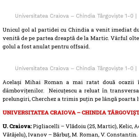
Universitatea Craiova – Chindia Târgoviște 1-0 |
Unicul gol al partidei cu Chindia a venit imediat d
venită de pe partea dreaptă de la Martic. Vârful olten
golul a fost anulat pentru offsaid.
Universitatea Craiova – Chindia Târgoviște 1-0 |
Același Mihai Roman a mai ratat două ocazii în
dâmbovițenilor. Neicuțescu a reluat în transversală
prelungiri, Cherchez a trimis puțin pe lângă poarta lu
UNIVERSITATEA CRAIOVA – CHINDIA TÂRGOVIȘTE 
U. Craiova:
Pigliacelli – Vlădoiu (25, Martic), Kelic, 
Vătăjelu), Ivanov – Bărbuț, M. Roman, V. Constantin.