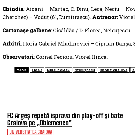
Chindia
: Aioani – Martac, C. Dinu, Leca, Neciu – Nov
Cherchez) – Voduț (61, Dumitrașcu).
Antrenor:
Viore
Cartonaşe galbene
: Cicâldău / D. Florea, Neicuțescu
Arbitri
: Horia Gabriel Mladinovici – Ciprian Danșa, 
Observatori
: Cornel Fecioru, Viorel Ilinca.
TAGS
LIGA 1
MIHAI ROMAN
NEICUȚESCU
SPORT CRAIOVA
S
TOP 5 ÎN ACEASTĂ SĂPTĂMÂNĂ
FC Argeș repetă isprava din play-off și bate
Craiova pe „Oblemenco”
UNIVERSITATEA CRAIOVA