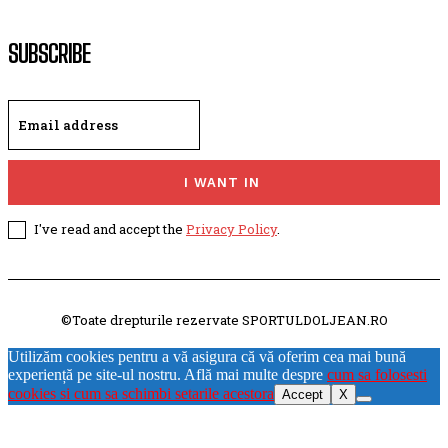
SUBSCRIBE
I WANT IN
I've read and accept the
Privacy Policy
.
©Toate drepturile rezervate SPORTULDOLJEAN.RO
Utilizăm cookies pentru a vă asigura că vă oferim cea mai bună
experiență pe site-ul nostru. Află mai multe despre
cum sa folosesti
cookies si cum sa schimbi setarile acestora
Accept
X