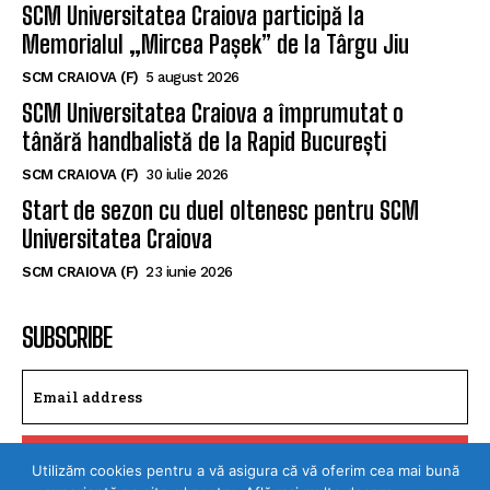
SCM CRAIOVA (F)
5 august 2026
SCM Universitatea Craiova a împrumutat o
tânără handbalistă de la Rapid București
SCM CRAIOVA (F)
30 iulie 2026
Start de sezon cu duel oltenesc pentru SCM
Universitatea Craiova
SCM CRAIOVA (F)
23 iunie 2026
SUBSCRIBE
I WANT IN
I've read and accept the
Privacy Policy
.
Utilizăm cookies pentru a vă asigura că vă oferim cea mai bună