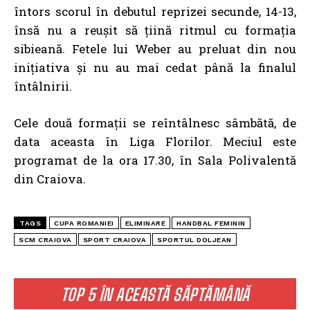
întors scorul în debutul reprizei secunde, 14-13,
însă nu a reușit să țiină ritmul cu formația
sibieană. Fetele lui Weber au preluat din nou
inițiativa și nu au mai cedat până la finalul
întâlnirii.
Cele două formații se reîntâlnesc sâmbătă, de
data aceasta în Liga Florilor. Meciul este
programat de la ora 17.30, în Sala Polivalentă
din Craiova.
TAGS
CUPA ROMANIEI
ELIMINARE
HANDBAL FEMININ
SCM CRAIOVA
SPORT CRAIOVA
SPORTUL DOLJEAN
TOP 5 ÎN ACEASTĂ SĂPTĂMÂNĂ