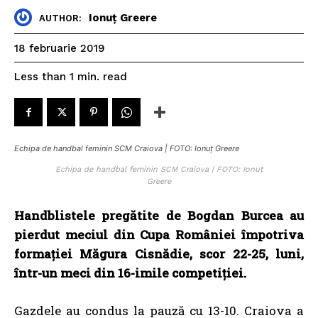
Ionuț Greere
AUTHOR:
18 februarie 2019
read
Less than 1
min.
Echipa de handbal feminin SCM Craiova | FOTO: Ionuț Greere
Echipa de handbal feminin SCM Craiova | FOTO: Ionuț
Greere
Handblistele pregătite de Bogdan Burcea au
pierdut meciul din Cupa României împotriva
formației Măgura Cisnădie, scor 22-25, luni,
într-un meci din 16-imile competiției.
Gazdele au condus la pauză cu 13-10. Craiova a