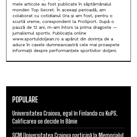
mele articole au fost publicate în săptămânalul
monden Top Secret. În aceeași perioadă, am
colaborat cu cotidianul Ora și am fost, pentru o
scurtă vreme, corespondent la ProSport. După o
pauză de 12 ani, m-am întors la prima dragoste —
jurnalismul sportiv. Publicația online
www.sportuldoljean.ro a apărut din dorința de a
aduce în casele dumneavoastră cele mai proaspete
informații despre performanțele sportivilor doljeni.
POPULARE
Universitatea Craiova, egal în Finlanda cu KuPS.
Calificarea se decide în Bănie
SCM Universitatea Craiova participă la Memorialul