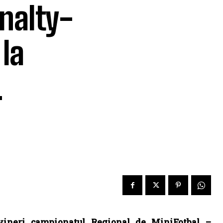
enalty-
 la
.
vineri campionatul Regional de MiniFotbal –