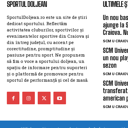
SPORTUL DOLJEAN
ULTIMELE Ș
Un nou bas
SportulDoljean.ro este un site de știri
dedicat sportului. Reflectăm
ajunge la 
activitatea cluburilor, sportivilor și
Craiova. N
evenimentelor sportive din Craiova și
SCM U CRAIOV
din întreg județul, cu accent pe
corectitudine, promptitudine și
SCM Univer
pasiune pentru sport. Ne propunem
un nou pla
să fim o voce a sportului doljean, un
sezon
spațiu de informare pentru suporteri
și o platformă de promovare pentru
SCM U CRAIOV
sportul de performanță și cel de masă.
SCM Univer
transferat
american 
SCM U CRAIOV