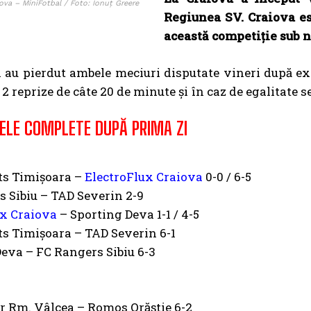
ova – MiniFotbal / Foto: Ionuț Greere
Regiunea SV. Craiova est
această competiție sub 
 au pierdut ambele meciuri disputate vineri după ex
 2 reprize de câte 20 de minute și în caz de egalitate s
ELE COMPLETE DUPĂ PRIMA ZI
s Timișoara –
ElectroFlux Craiova
0-0 / 6-5
 Sibiu – TAD Severin 2-9
ux Craiova
– Sporting Deva 1-1 / 4-5
s Timișoara – TAD Severin 6-1
eva – FC Rangers Sibiu 6-3
r Rm. Vâlcea – Romos Orăștie 6-2