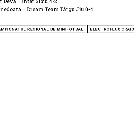
 Deva – Inter Sibiu 4-2
unedoara – Dream Team Târgu Jiu 0-4
AMPIONATUL REGIONAL DE MINIFOTBAL
ELECTROFLUX CRAI