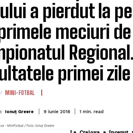
jului a pierdut la p
 primele meciuri de
pionatul Regional
ultatele primei zile
MINI-FOTBAL
read
Ionuț Greere
1
min.
9 iunie 2018
:
va - MiniFotbal / Foto: Ionuț Greere
La Craiova a început 