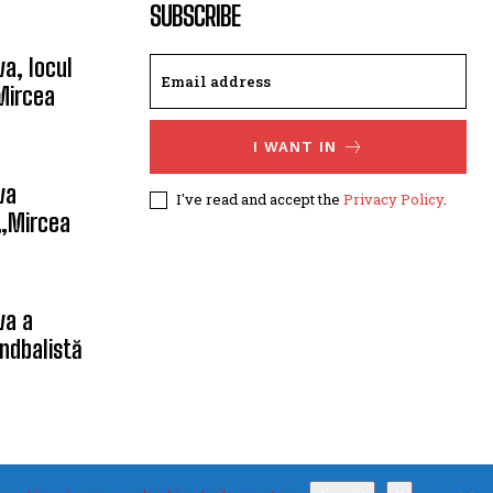
SUBSCRIBE
a, locul
Mircea
I WANT IN
va
I've read and accept the
Privacy Policy
.
 „Mircea
va a
ndbalistă