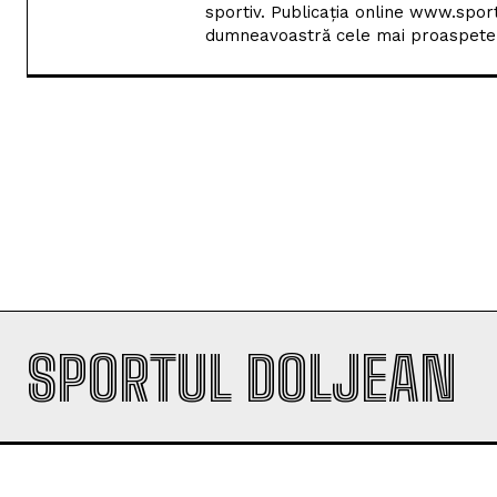
vreme, corespondent la ProSport. D
sportiv. Publicația online www.spor
dumneavoastră cele mai proaspete i
SPORTUL DOLJEAN