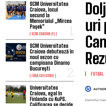
Dol
SCM Universitatea
Craiova, locul
secund la
uri
Memorialul „Mircea
Pașek”
SCM CRAIOVA (F)
Cam
SCM Universitatea
Craiova debutează în
Rez
noul sezon cu
campioana Dinamo
București
FOTBAL
FĂRĂ CATEGORIE
Universitatea
AUTHOR
Craiova, egal în
Finlanda cu KuPS.
ElectroFlux Craio
Calificarea se decide