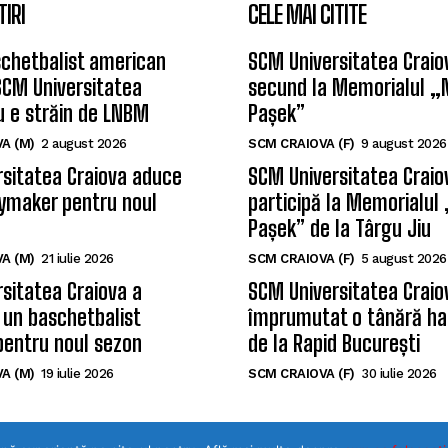
TIRI
CELE MAI CITITE
chetbalist american
SCM Universitatea Craiov
SCM Universitatea
secund la Memorialul „
u e străin de LNBM
Pașek”
A (M)
2 august 2026
SCM CRAIOVA (F)
9 august 2026
sitatea Craiova aduce
SCM Universitatea Craio
ymaker pentru noul
participă la Memorialul
Pașek” de la Târgu Jiu
A (M)
21 iulie 2026
SCM CRAIOVA (F)
5 august 2026
sitatea Craiova a
SCM Universitatea Craio
 un baschetbalist
împrumutat o tânără ha
pentru noul sezon
de la Rapid București
A (M)
19 iulie 2026
SCM CRAIOVA (F)
30 iulie 2026