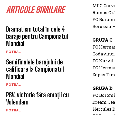
MFC Corvi
ARTICOLE SIMILARE
Romos Oră
FC Boromir
Borussia 
Dramatism total în cele 4
baraje pentru Campionatul
GRUPA C
Mondial
FC Herman
FOTBAL
Codavinci 
FC Nurvil 
Semifinalele barajului de
FC Herman
calificare la Campionatul
Zopas Timi
Mondial
FOTBAL
GRUPA D
PSV, victorie fără emoții cu
FC Boromir
Volendam
Dream Team
Hercules D
FOTBAL