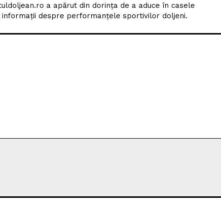
upă o pauză de 12 ani, m-am întors la prima dragoste — jur
tuldoljean.ro a apărut din dorința de a aduce în casele
nformații despre performanțele sportivilor doljeni.