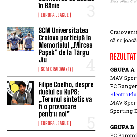
ElectroFlux Crai
în Bănie
EUROPA LEAGUE
SCM Universitatea
Craiovenii
Craiova participă la
că se joacă
Memorialul „Mircea
Pașek” de la Târgu
REZULTAT
Jiu
SCM CRAIOVA (F)
GRUPA A
MAV Sport
Filipe Coelho, despre
FC Rangers
duelul cu KuPS:
ElectroFl
„Terenul sintetic va
MAV Sport
fi o provocare
Sporting D
pentru noi”
EUROPA LEAGUE
GRUPA B
FC Boromi