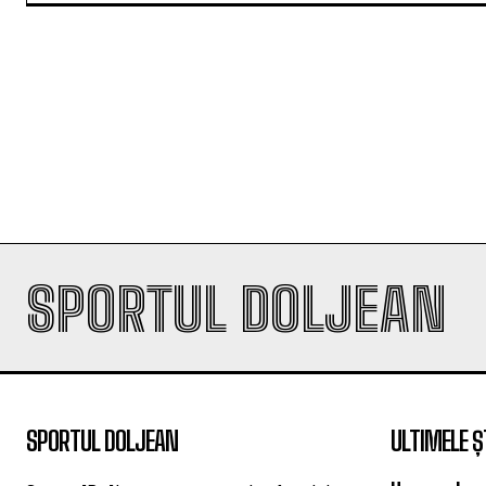
Jurnalist sportiv si alternativ real
nu există limite în exprimare
SPORTUL DOLJEAN
SPORTUL DOLJEAN
ULTIMELE Ș