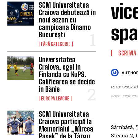
vic
SCM Universitatea
Craiova debutează în
noul sezon cu
spa
campioana Dinamo
București
FĂRĂ CATEGORIE
SCRIMA
Universitatea
Craiova, egal în
Finlanda cu KuPS.
AUTHOR
Calificarea se decide
în Bănie
FOTO: FRSCRIM
FOTO: FRSCRIM
EUROPA LEAGUE
SCM Universitatea
Craiova participă la
Sâmbătă, î
Memorialul „Mircea
Steaua 2,
Pașek” de la Târgu