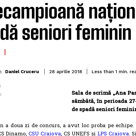
ecampioană naționa
dă seniori feminin
re
Daniel Cruceru
Less than 1
min.
28 aprilie 2018
:
Ă
Sala de scrimă „Ana Pasc
Ă
sâmbătă, în perioada 27-
de spadă seniori femini
n a doua zi de concurs, a avut loc proba pe echipe.
 CS Dinamo,
CSU Craiova
, CS UNEFS și
LPS Craiova
. 