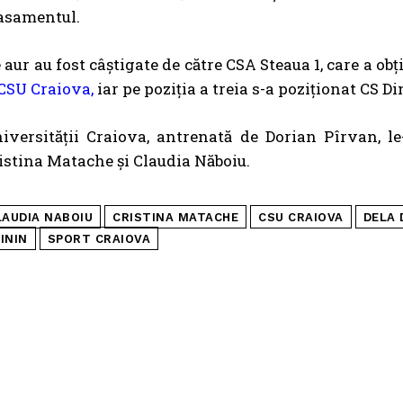
lasamentul.
aur au fost câștigate de către CSA Steaua 1, care a obți
CSU Craiova,
iar pe poziția a treia s-a poziționat CS D
iversității Craiova, antrenată de Dorian Pîrvan, l
ristina Matache și Claudia Năboiu.
LAUDIA NABOIU
CRISTINA MATACHE
CSU CRAIOVA
DELA 
ININ
SPORT CRAIOVA