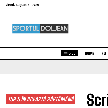
vineri, august 7, 2026
HOME
FOT
ALL
Scr
TOP 5 ÎN ACEASTĂ SĂPTĂMÂNĂ