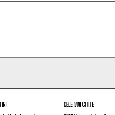
izator emisiuni radio. Am ales presa online pentru că este sing
TIRI
CELE MAI CITITE