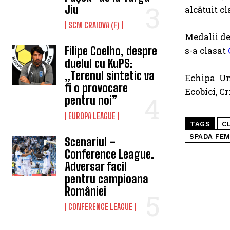
Jiu
alcătuit c
SCM CRAIOVA (F)
Medalii de 
Filipe Coelho, despre
s-a clasat
duelul cu KuPS:
„Terenul sintetic va
Echipa Un
fi o provocare
Ecobici, C
pentru noi”
EUROPA LEAGUE
TAGS
C
SPADA FEM
Scenariul –
Conference League.
Adversar facil
pentru campioana
României
CONFERENCE LEAGUE