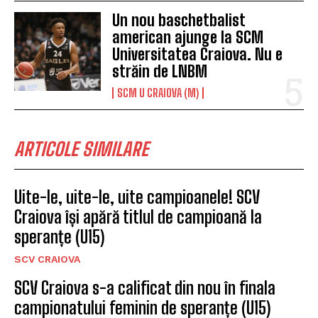
Un nou baschetbalist
american ajunge la SCM
Universitatea Craiova. Nu e
străin de LNBM
SCM U CRAIOVA (M)
ARTICOLE SIMILARE
Uite-le, uite-le, uite campioanele! SCV
Craiova își apără titlul de campioană la
speranțe (U15)
SCV CRAIOVA
SCV Craiova s-a calificat din nou în finala
campionatului feminin de speranțe (U15)