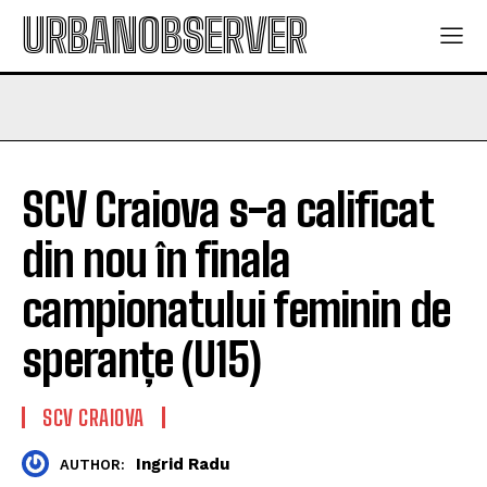
URBANOBSERVER
SCV Craiova s-a calificat
din nou în finala
campionatului feminin de
speranțe (U15)
SCV CRAIOVA
Ingrid Radu
AUTHOR: