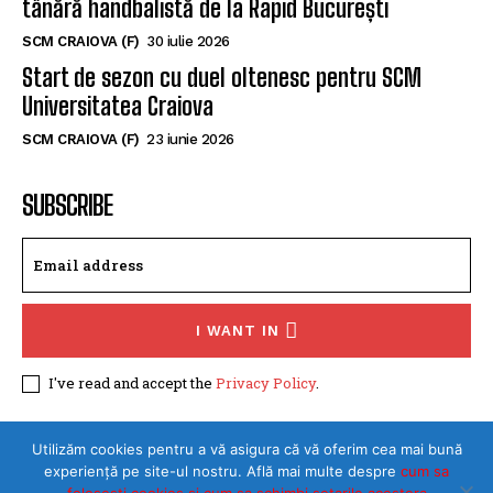
SCM CRAIOVA (F)
5 august 2026
SCM Universitatea Craiova a împrumutat o
tânără handbalistă de la Rapid București
SCM CRAIOVA (F)
30 iulie 2026
Start de sezon cu duel oltenesc pentru SCM
Universitatea Craiova
SCM CRAIOVA (F)
23 iunie 2026
SUBSCRIBE
I WANT IN
I've read and accept the
Privacy Policy
.
Utilizăm cookies pentru a vă asigura că vă oferim cea mai bună
experiență pe site-ul nostru. Află mai multe despre
cum sa