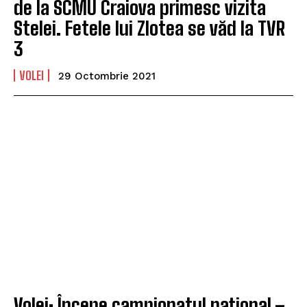
de la SCMU Craiova primesc vizita
Stelei. Fetele lui Zlotea se văd la TVR
3
VOLEI
29 Octombrie 2021
Volei: Începe campionatul național –