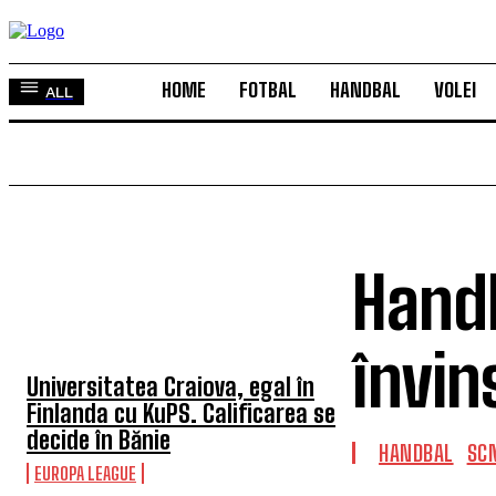
HOME
FOTBAL
HANDBAL
VOLEI
ALL
Handb
TOP 5 ÎN ACEASTĂ SĂPTĂMÂNĂ
învin
Universitatea Craiova, egal în
Finlanda cu KuPS. Calificarea se
decide în Bănie
HANDBAL
SCM
EUROPA LEAGUE