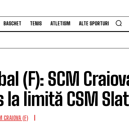
BASCHET
TENIS
ATLETISM
ALTE SPORTURI
al (F): SCM Craiov
s la limită CSM Sla
 CRAIOVA (F)