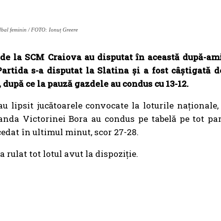
bal feminin / FOTO: Ionuț Greere
 de la SCM Craiova au disputat în această după-a
artida s-a disputat la Slatina și a fost câștigată
, după ce la pauză gazdele au condus cu 13-12.
u lipsit jucătoarele convocate la loturile naţionale,
anda Victorinei Bora au condus pe tabelă pe tot parc
cedat în ultimul minut, scor 27-28.
rulat tot lotul avut la dispoziție.