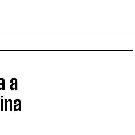
a a
tina