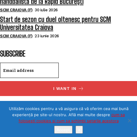
handbalistă de la Rapid București
SCM CRAIOVA (F)
30 iulie 2026
Start de sezon cu duel oltenesc pentru SCM
Universitatea Craiova
SCM CRAIOVA (F)
23 iunie 2026
SUBSCRIBE
I WANT IN
I've read and accept the
Privacy Policy
.
Utilizăm cookies pentru a vă asigura că vă oferim cea mai bună
experiență pe site-ul nostru. Află mai multe despre
cum sa
folosesti cookies si cum sa schimbi setarile acestora
Accept
X
©Toate drepturile rezervate SPORTULDOLJEAN.RO