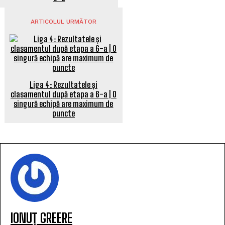
ARTICOLUL URMĂTOR
Liga 4: Rezultatele și
clasamentul după etapa a 6-a | O
singură echipă are maximum de
puncte
IONUȚ GREERE