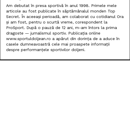
Am debutat în presa sportivă în anul 1998. Primele mele
articole au fost publicate în săptămânalul monden Top
Secret. În aceeași perioadă, am colaborat cu cotidianul Ora
și am fost, pentru o scurtă vreme, corespondent la
ProSport. După o pauză de 12 ani, m-am întors la prima
dragoste — jurnalismul sportiv. Publicația online
www.sportuldoljean.ro a apărut din dorința de a aduce în
casele dumneavoastră cele mai proaspete informații
despre performanțele sportivilor doljeni.
POPULARE
SCM Universitatea Craiova debutează în noul sezon cu
campioana Dinamo București