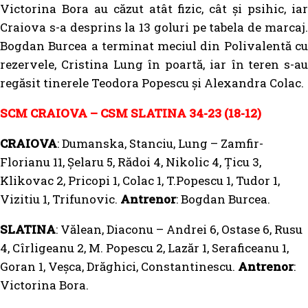
Victorina Bora au căzut atât fizic, cât și psihic, iar
Craiova s-a desprins la 13 goluri pe tabela de marcaj.
Bogdan Burcea a terminat meciul din Polivalentă cu
rezervele, Cristina Lung în poartă, iar în teren s-au
regăsit tinerele Teodora Popescu și Alexandra Colac.
SCM CRAIOVA – CSM SLATINA 34-23 (18-12)
CRAIOVA
: Dumanska, Stanciu, Lung – Zamfir-
Florianu 11, Șelaru 5, Rădoi 4, Nikolic 4, Țicu 3,
Klikovac 2, Pricopi 1, Colac 1, T.Popescu 1, Tudor 1,
Vizitiu 1, Trifunovic.
Antrenor
: Bogdan Burcea.
SLATINA
: Vălean, Diaconu – Andrei 6, Ostase 6, Rusu
4, Cîrligeanu 2, M. Popescu 2, Lazăr 1, Seraficeanu 1,
Goran 1, Veșca, Drăghici, Constantinescu.
Antrenor
:
Victorina Bora.