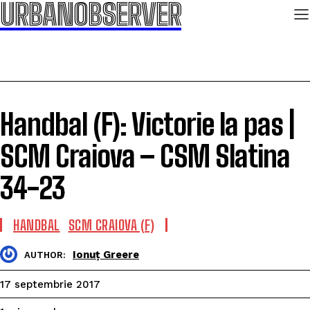
URBANOBSERVER
Handbal (F): Victorie la pas |
SCM Craiova – CSM Slatina
34-23
HANDBAL
SCM CRAIOVA (F)
Ionuț Greere
AUTHOR:
17 septembrie 2017