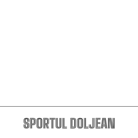
Universitatea Craiova, egal în Finlanda cu KuPS.
Calificarea se decide în Bănie
SCM Universitatea Craiova participă la Memorialul
„Mircea Pașek” de la Târgu Jiu
Filipe Coelho, despre duelul cu KuPS: „Terenul sintetic
va fi o provocare pentru noi”
Scenariul – Conference League. Adversar facil pentru
campioana României
SPORTUL DOLJEAN