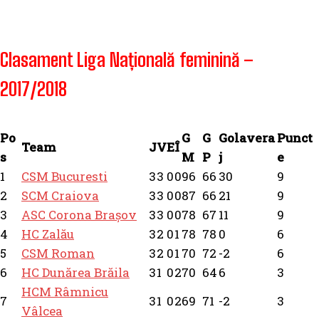
Clasament Liga Națională feminină –
2017/2018
Po
G
G
Golavera
Punct
Team
J
V
E
Î
s
M
P
j
e
1
CSM Bucuresti
3
3
0
0
96
66
30
9
2
SCM Craiova
3
3
0
0
87
66
21
9
3
ASC Corona Brașov
3
3
0
0
78
67
11
9
4
HC Zalău
3
2
0
1
78
78
0
6
5
CSM Roman
3
2
0
1
70
72
-2
6
6
HC Dunărea Brăila
3
1
0
2
70
64
6
3
HCM Râmnicu
7
3
1
0
2
69
71
-2
3
Vâlcea