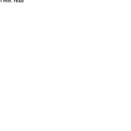
read
1
min.