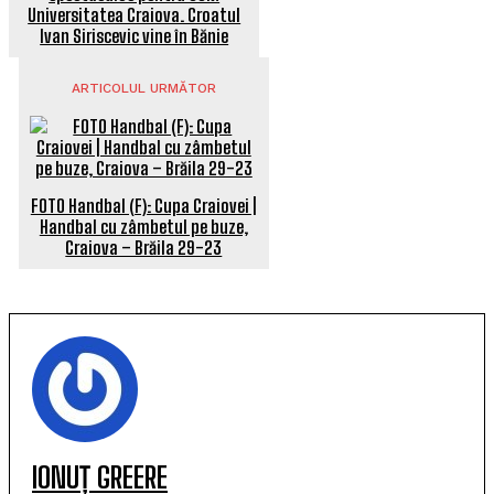
Universitatea Craiova. Croatul
Ivan Siriscevic vine în Bănie
ARTICOLUL URMĂTOR
FOTO Handbal (F): Cupa Craiovei |
Handbal cu zâmbetul pe buze,
Craiova – Brăila 29-23
IONUȚ GREERE