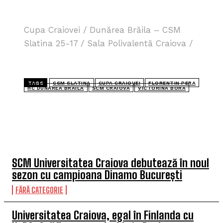
Cupa Craiovei / Dunărea Brăila – CSM
Slatina 25-17 / Sala Polivalentă Craiova /
TAGS
CSM SLATINA
CUPA CRAIOVEI
FLORENTIN PERA
HC DUNAREA BRAILA
SCM CRAIOVA
VICTORINA BORA
TOP 5 ÎN ACEASTĂ SĂPTĂMÂNĂ
SCM Universitatea Craiova debutează în noul
sezon cu campioana Dinamo București
FĂRĂ CATEGORIE
Universitatea Craiova, egal în Finlanda cu