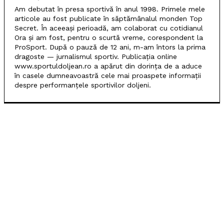
Am debutat în presa sportivă în anul 1998. Primele mele
articole au fost publicate în săptămânalul monden Top
Secret. În aceeași perioadă, am colaborat cu cotidianul
Ora și am fost, pentru o scurtă vreme, corespondent la
ProSport. După o pauză de 12 ani, m-am întors la prima
dragoste — jurnalismul sportiv. Publicația online
www.sportuldoljean.ro a apărut din dorința de a aduce
în casele dumneavoastră cele mai proaspete informații
despre performanțele sportivilor doljeni.
POPULARE
SCM Universitatea Craiova debutează în noul sezon
cu campioana Dinamo București