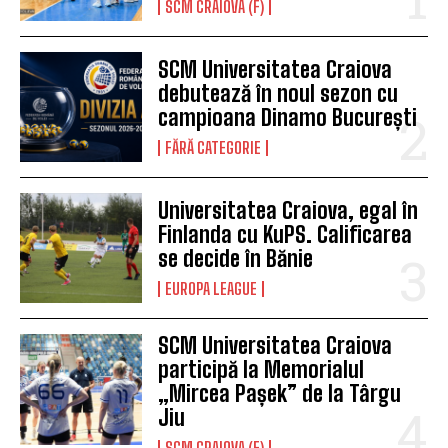
SCM CRAIOVA (F)
SCM Universitatea Craiova
debutează în noul sezon cu
campioana Dinamo București
FĂRĂ CATEGORIE
Universitatea Craiova, egal în
Finlanda cu KuPS. Calificarea
se decide în Bănie
EUROPA LEAGUE
SCM Universitatea Craiova
participă la Memorialul
„Mircea Pașek” de la Târgu
Jiu
SCM CRAIOVA (F)