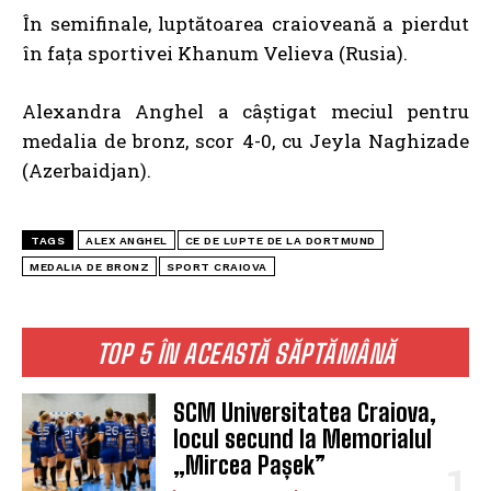
În semifinale, luptătoarea craioveană a pierdut
în fața sportivei Khanum Velieva (Rusia).
Alexandra Anghel a câștigat meciul pentru
medalia de bronz, scor 4-0, cu Jeyla Naghizade
(Azerbaidjan).
TAGS
ALEX ANGHEL
CE DE LUPTE DE LA DORTMUND
MEDALIA DE BRONZ
SPORT CRAIOVA
TOP 5 ÎN ACEASTĂ SĂPTĂMÂNĂ
SCM Universitatea Craiova,
locul secund la Memorialul
„Mircea Pașek”