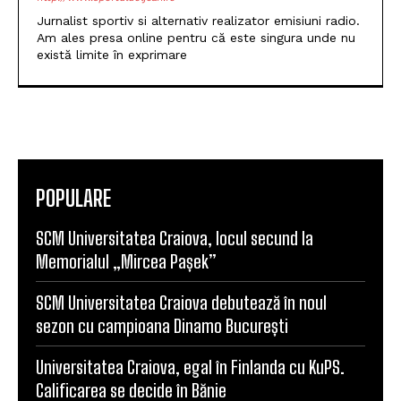
Jurnalist sportiv si alternativ realizator emisiuni radio.
Am ales presa online pentru că este singura unde nu
există limite în exprimare
POPULARE
SCM Universitatea Craiova, locul secund la
Memorialul „Mircea Pașek”
SCM Universitatea Craiova debutează în noul
sezon cu campioana Dinamo București
Universitatea Craiova, egal în Finlanda cu KuPS.
Calificarea se decide în Bănie