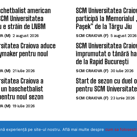
chetbalist american
SCM Universitatea Craio
SCM Universitatea
participă la Memorialul
u e străin de LNBM
Pașek” de la Târgu Jiu
A (M)
2 august 2026
SCM CRAIOVA (F)
5 august 2026
sitatea Craiova aduce
SCM Universitatea Craio
ymaker pentru noul
împrumutat o tânără ha
de la Rapid București
A (M)
21 iulie 2026
SCM CRAIOVA (F)
30 iulie 2026
sitatea Craiova a
Start de sezon cu duel 
 un baschetbalist
pentru SCM Universitate
pentru noul sezon
SCM CRAIOVA (F)
23 iunie 2026
A (M)
19 iulie 2026
ună experiență pe site-ul nostru. Află mai multe despre
©Toate drepturile rezervate SPORTULDOLJEAN.RO
cum sa folosesti