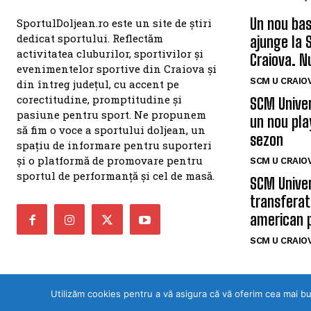
Un nou bas
SportulDoljean.ro este un site de știri
dedicat sportului. Reflectăm
ajunge la 
activitatea cluburilor, sportivilor și
Craiova. N
evenimentelor sportive din Craiova și
SCM U CRAIOV
din întreg județul, cu accent pe
corectitudine, promptitudine și
SCM Univer
pasiune pentru sport. Ne propunem
un nou pla
să fim o voce a sportului doljean, un
sezon
spațiu de informare pentru suporteri
și o platformă de promovare pentru
SCM U CRAIOV
sportul de performanță și cel de masă.
SCM Univer
transferat
american 
SCM U CRAIOV
Utilizăm cookies pentru a vă asigura că vă oferim cea mai b