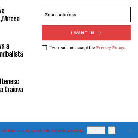
va
 „Mircea
I WANT IN
va a
I've read and accept the
Privacy Policy
.
ndbalistă
oltenesc
a Craiova
 cookies si cum sa schimbi setarile acestora
Accept
X