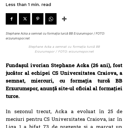
read
Less than 1
min.
Stephane Acka a semnat cu formația turcă BB Erzurumspor / FOTO:
erzurumspor.net
Stephane Acka a semnat cu formația turcă BB
Erzurumspor / FOTO: erzurumspor.net
Fundașul ivorian Stephane Acka (26 ani), fost
jucător al echipei CS Universitatea Craiova, a
semnat, miercuri, cu formația turcă BB
Erzurumspor, anunță site-ul oficial al formației
turce.
In sezonul trecut, Acka a evoluat în 25 de
meciuri pentru CS Universitatea Craiova, iar în
Liga 1 a bifat 73 de prezențe și a marcat un