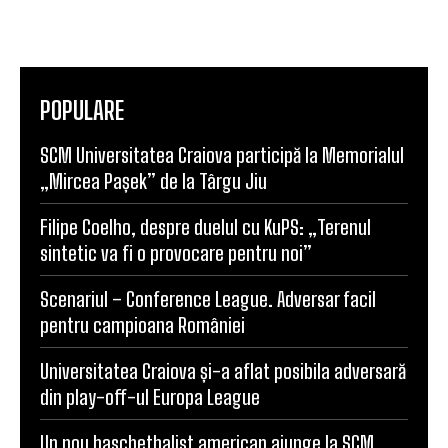
POPULARE
SCM Universitatea Craiova participă la Memorialul
„Mircea Pașek” de la Târgu Jiu
Filipe Coelho, despre duelul cu KuPS: „Terenul
sintetic va fi o provocare pentru noi”
Scenariul – Conference League. Adversar facil
pentru campioana României
Universitatea Craiova și-a aflat posibila adversară
din play-off-ul Europa League
Un nou baschetbalist american ajunge la SCM
Universitatea Craiova. Nu e străin de LNBM