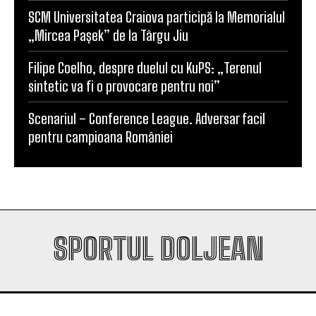
Universitatea Craiova, egal în Finlanda cu KuPS.
Calificarea se decide în Bănie
SCM Universitatea Craiova participă la Memorialul
„Mircea Pașek” de la Târgu Jiu
Filipe Coelho, despre duelul cu KuPS: „Terenul
sintetic va fi o provocare pentru noi”
Scenariul – Conference League. Adversar facil
pentru campioana României
SPORTUL DOLJEAN