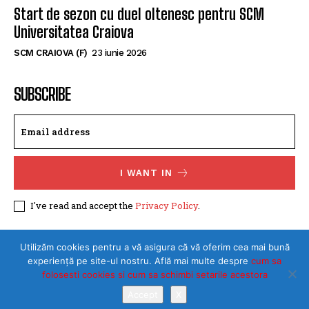
tânără handbalistă de la Rapid București
SCM CRAIOVA (F)
30 iulie 2026
Start de sezon cu duel oltenesc pentru SCM
Universitatea Craiova
SCM CRAIOVA (F)
23 iunie 2026
SUBSCRIBE
I WANT IN
I've read and accept the
Privacy Policy
.
Utilizăm cookies pentru a vă asigura că vă oferim cea mai bună
experiență pe site-ul nostru. Află mai multe despre
cum sa
folosesti cookies si cum sa schimbi setarile acestora
Accept
X
©Toate drepturile rezervate SPORTULDOLJEAN.RO