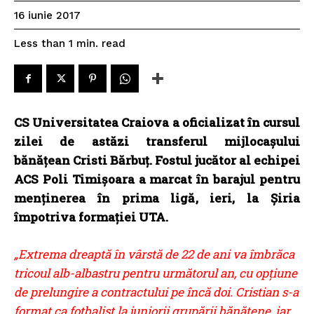
16 iunie 2017
read
Less than 1
min.
CS Universitatea Craiova a oficializat în cursul
zilei de astăzi transferul mijlocașului
bănățean Cristi Bărbuț. Fostul jucător al echipei
ACS Poli Timișoara a marcat în barajul pentru
menținerea în prima ligă, ieri, la Șiria
împotriva formației UTA.
„Extrema dreaptă în vârstă de 22 de ani va îmbrăca
tricoul alb-albastru pentru următorul an, cu opțiune
de prelungire a contractului pe încă doi. Cristian s-a
format ca fotbalist la juniorii grupării bănăţene, iar