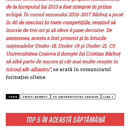
de la începutul lui 2013 a fost integrat în prima
echipă. În cursul sezonului 2016-2017 Bărbuţ a jucat
în 40 de meciuri în toate competiţiile, reuşind să
înscrie de trei ori şi să ofere 6 pase decisive. De
asemenea, acesta a fost prezent şi în loturile
naţionalelor Under-18, Under-19 şi Under-21. CS
Universitatea Craiova îi doreşte lui Cristian Bărbuţ
să aibă parte de succes și cât mai multe reușite în
tricoul alb-albastru”
, se arată în comunicatul
formației oltene.
TAGS
CRISTI BARBUT
CS UNIVERSITATEA CRAIOVA
LIGA 1
TOP 5 ÎN ACEASTĂ SĂPTĂMÂNĂ