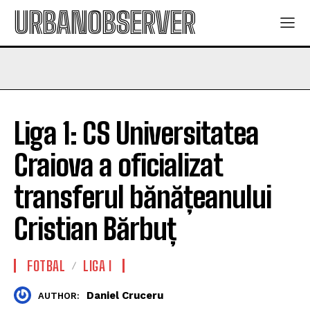
URBANOBSERVER
Liga 1: CS Universitatea
Craiova a oficializat
transferul bănățeanului
Cristian Bărbuț
FOTBAL
LIGA I
Daniel Cruceru
AUTHOR: