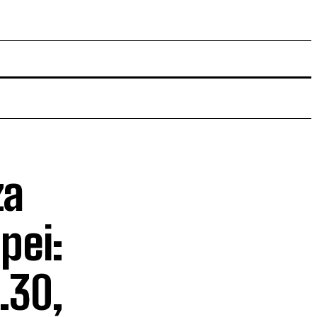
za
pei:
7.30,