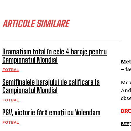
ARTICOLE SIMILARE
Dramatism total în cele 4 baraje pentru
Campionatul Mondial
Metr
– fa
FOTBAL
Semifinalele barajului de calificare la
Meci
Campionatul Mondial
Andr
obse
FOTBAL
DRU
PSV, victorie fără emoții cu Volendam
FOTBAL
MET