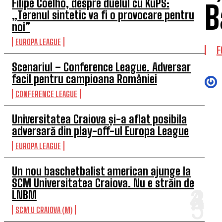
Filipe Coelho, despre duelul cu KuPS:
B
„Terenul sintetic va fi o provocare pentru
noi”
EUROPA LEAGUE
F
Scenariul – Conference League. Adversar
facil pentru campioana României
CONFERENCE LEAGUE
Universitatea Craiova și-a aflat posibila
adversară din play-off-ul Europa League
EUROPA LEAGUE
Un nou baschetbalist american ajunge la
SCM Universitatea Craiova. Nu e străin de
LNBM
SCM U CRAIOVA (M)