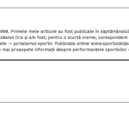
1998. Primele mele articole au fost publicate în săptămânalu
tidianul Ora și am fost, pentru o scurtă vreme, corespondent
ste — jurnalismul sportiv. Publicația online www.sportuldolje
mai proaspete informații despre performanțele sportivilor d