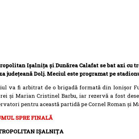
opolitan Ișalnița și Dunărea Calafat se bat azi cu tr
za județeană Dolj. Meciul este programat pe stadionu
ul va fi arbitrat de o brigadă formată din Ionișor F
ei și Marian Cristinel Barbu, iar rezervă a fost de
rvatori pentru această partidă pe Cornel Roman și Ma
MUL SPRE FINALĂ
ROPOLITAN IȘALNIȚA