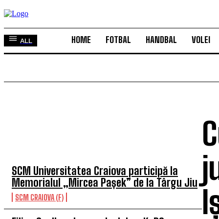
HOME
FOTBAL
HANDBAL
VOLEI
ALL
C
TOP 5 ÎN ACEASTĂ SĂPTĂMÂNĂ
j
SCM Universitatea Craiova participă la
Memorialul „Mircea Pașek” de la Târgu Jiu
I
SCM CRAIOVA (F)