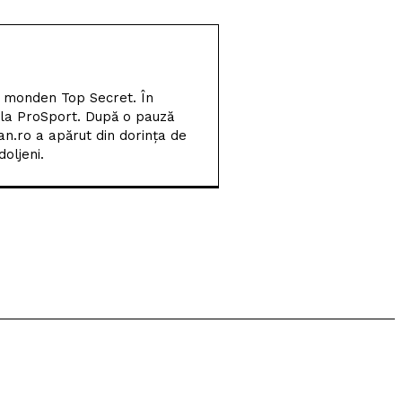
României
Universitatea Craiova și-a
aflat posibila adversară
din play-off-ul Europa
l monden Top Secret. În
League
 la ProSport. După o pauză
an.ro a apărut din dorința de
Un nou baschetbalist
oljeni.
american ajunge la SCM
Universitatea Craiova. Nu
e străin de LNBM