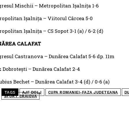
resul Mischii – Metropolitan Ișalnița 1-6
opolitan Ișalnița – Viitorul Cârcea 5-0
opolitan Ișalnița – CS Sopot 3-1 (a) / 6-2 (d)
NĂREA CALAFAT
resul Castranova – Dunărea Calafat 5-6 dp. 11m
 Dobrotești – Dunărea Calafat 2-4
bius Bechet – Dunărea Calafat 3-4 (d) / 0-6 (a)
TAGS
AJF DOLJ
CUPA ROMANIEI-FAZA JUDETEANA
D
SPORT CRAIOVA