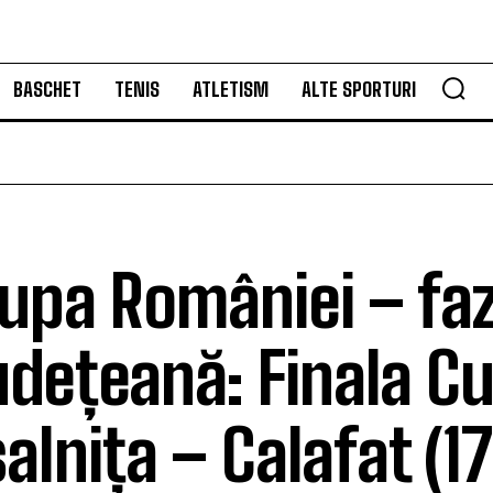
BASCHET
TENIS
ATLETISM
ALTE SPORTURI
upa României – fa
udețeană: Finala Cu
șalnița – Calafat (1