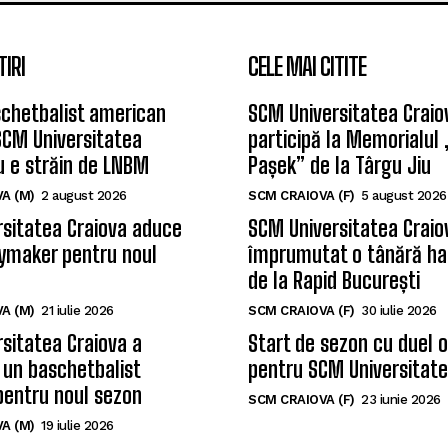
TIRI
CELE MAI CITITE
chetbalist american
SCM Universitatea Craio
SCM Universitatea
participă la Memorialul
u e străin de LNBM
Pașek” de la Târgu Jiu
A (M)
2 august 2026
SCM CRAIOVA (F)
5 august 2026
sitatea Craiova aduce
SCM Universitatea Craio
ymaker pentru noul
împrumutat o tânără ha
de la Rapid București
A (M)
21 iulie 2026
SCM CRAIOVA (F)
30 iulie 2026
sitatea Craiova a
Start de sezon cu duel 
 un baschetbalist
pentru SCM Universitate
pentru noul sezon
SCM CRAIOVA (F)
23 iunie 2026
A (M)
19 iulie 2026