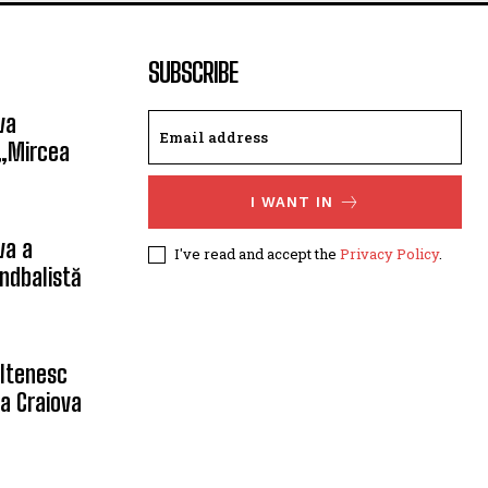
SUBSCRIBE
va
 „Mircea
I WANT IN
va a
I've read and accept the
Privacy Policy
.
ndbalistă
oltenesc
a Craiova