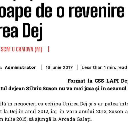
oape de o revenire 
rea Dej
SCM U CRAIOVA (M)
read
Administrator
Less than 1
min.
16 iunie 2017
:
Format la CSS LAPI Dej 
tul dejean Silviu Suson nu va mai juca și în sezonul
flă în negocieri cu echipa Unirea Dej și s-ar putea înt
t la Dej în anul 2012, iar în vara anului 2013, Suson
n iulie 2015, să ajungă la Arcada Galați.