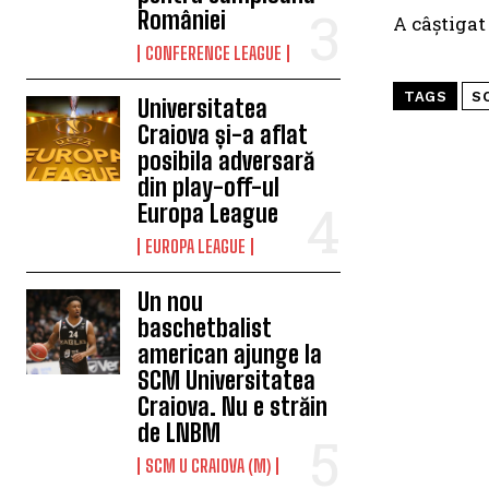
României
A câștigat
CONFERENCE LEAGUE
TAGS
S
Universitatea
Craiova și-a aflat
posibila adversară
din play-off-ul
Europa League
EUROPA LEAGUE
Un nou
baschetbalist
american ajunge la
SCM Universitatea
Craiova. Nu e străin
de LNBM
SCM U CRAIOVA (M)