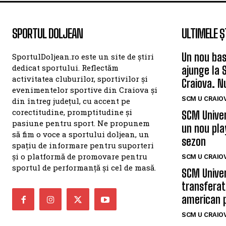
SPORTUL DOLJEAN
ULTIMELE Ș
Un nou bas
SportulDoljean.ro este un site de știri
dedicat sportului. Reflectăm
ajunge la 
activitatea cluburilor, sportivilor și
Craiova. N
evenimentelor sportive din Craiova și
SCM U CRAIOV
din întreg județul, cu accent pe
corectitudine, promptitudine și
SCM Univer
pasiune pentru sport. Ne propunem
un nou pla
să fim o voce a sportului doljean, un
sezon
spațiu de informare pentru suporteri
și o platformă de promovare pentru
SCM U CRAIOV
sportul de performanță și cel de masă.
SCM Univer
transferat
american 
SCM U CRAIOV