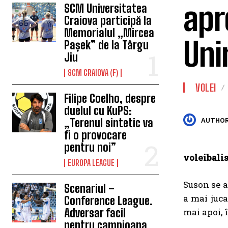
apr
SCM Universitatea
Craiova participă la
Memorialul „Mircea
Uni
Pașek” de la Târgu
Jiu
SCM CRAIOVA (F)
VOLEI
Filipe Coelho, despre
duelul cu KuPS:
„Terenul sintetic va
AUTHOR
fi o provocare
pentru noi”
voleibalis
EUROPA LEAGUE
Suson se a
Scenariul –
a mai juca
Conference League.
Adversar facil
mai apoi, î
pentru campioana