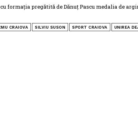
 cu formația pregătită de Dănuț Pascu medalia de arg
CMU CRAIOVA
SILVIU SUSON
SPORT CRAIOVA
UNIREA DE