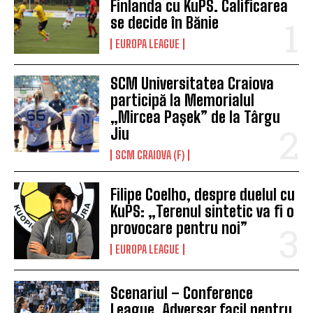
Finlanda cu KuPS. Calificarea
se decide în Bănie
EUROPA LEAGUE
SCM Universitatea Craiova
participă la Memorialul
„Mircea Pașek” de la Târgu
Jiu
SCM CRAIOVA (F)
Filipe Coelho, despre duelul cu
KuPS: „Terenul sintetic va fi o
provocare pentru noi”
EUROPA LEAGUE
Scenariul – Conference
League. Adversar facil pentru