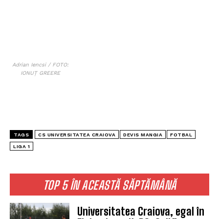
Adrian Iencsi / FOTO:
IONUȚ GREERE
TAGS
CS UNIVERSITATEA CRAIOVA
DEVIS MANGIA
FOTBAL
LIGA 1
TOP 5 ÎN ACEASTĂ SĂPTĂMÂNĂ
Universitatea Craiova, egal în