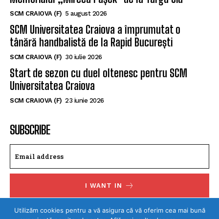
SCM CRAIOVA (F)
5 august 2026
SCM Universitatea Craiova a împrumutat o
tânără handbalistă de la Rapid București
SCM CRAIOVA (F)
30 iulie 2026
Start de sezon cu duel oltenesc pentru SCM
Universitatea Craiova
SCM CRAIOVA (F)
23 iunie 2026
SUBSCRIBE
I WANT IN
I've read and accept the
Privacy Policy
.
Utilizăm cookies pentru a vă asigura că vă oferim cea mai bună