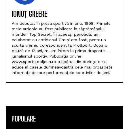
IONUȚ GREERE
Am debutat în presa sportivă în anul 1998. Primele
mele articole au fost publicate în săptămânalul
monden Top Secret. În aceeași perioadă, am
colaborat cu cotidianul Ora și am fost, pentru o
scurtă vreme, corespondent la ProSport. După o
pauză de 12 ani, m-am întors la prima dragoste —
jurnalismul sportiv. Publicația online
www.sportuldoljean.ro a apărut din dorința de a
aduce în casele dumneavoastră cele mai proaspete
informații despre performanțele sportivilor doljeni.
POPULARE