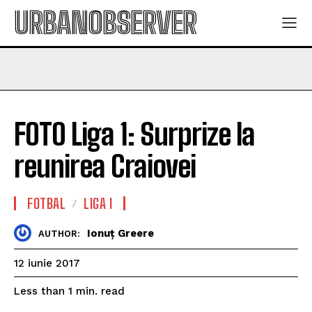
URBANOBSERVER
FOTO Liga 1: Surprize la
reunirea Craiovei
FOTBAL
LIGA I
Ionuț Greere
AUTHOR:
12 iunie 2017
read
Less than 1
min.