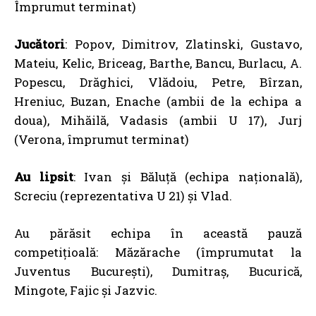
Împrumut terminat)
Jucători
: Popov, Dimitrov, Zlatinski, Gustavo,
Mateiu, Kelic, Briceag, Barthe, Bancu, Burlacu, A.
Popescu, Drăghici, Vlădoiu, Petre, Bîrzan,
Hreniuc, Buzan, Enache (ambii de la echipa a
doua), Mihăilă, Vadasis (ambii U 17), Jurj
(Verona, împrumut terminat)
Au lipsit
: Ivan și Băluță (echipa națională),
Screciu (reprezentativa U 21) și Vlad.
Au părăsit echipa în această pauză
competițioală: Măzărache (împrumutat la
Juventus București), Dumitraș, Bucurică,
Mingote, Fajic și Jazvic.