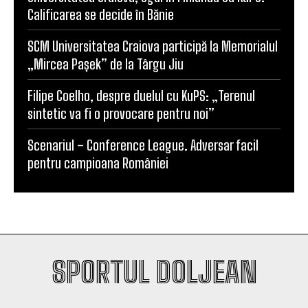
SCM Universitatea Craiova debutează în noul
sezon cu campioana Dinamo București
Universitatea Craiova, egal în Finlanda cu KuPS.
Calificarea se decide în Bănie
SCM Universitatea Craiova participă la Memorialul
„Mircea Pașek” de la Târgu Jiu
Filipe Coelho, despre duelul cu KuPS: „Terenul
sintetic va fi o provocare pentru noi”
Scenariul – Conference League. Adversar facil
pentru campioana României