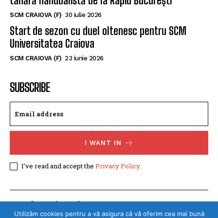
Memorialul „Mircea Pașek” de la Târgu Jiu
SCM CRAIOVA (F)
5 august 2026
SCM Universitatea Craiova a împrumutat o
tânără handbalistă de la Rapid București
SCM CRAIOVA (F)
30 iulie 2026
Start de sezon cu duel oltenesc pentru SCM
Universitatea Craiova
SCM CRAIOVA (F)
23 iunie 2026
SUBSCRIBE
I WANT IN
I've read and accept the
Privacy Policy
.
Utilizăm cookies pentru a vă asigura că vă oferim cea mai bună