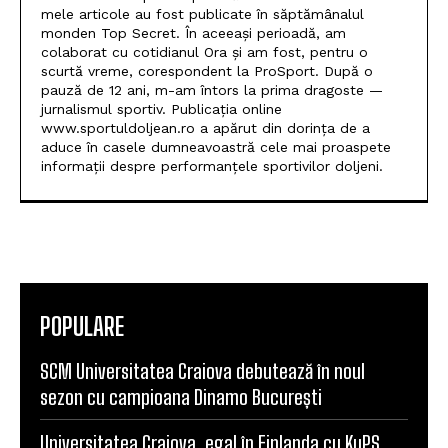
IONUȚ GREERE
Am debutat în presa sportivă în anul 1998. Primele
mele articole au fost publicate în săptămânalul
monden Top Secret. În aceeași perioadă, am
colaborat cu cotidianul Ora și am fost, pentru o
scurtă vreme, corespondent la ProSport. După o
pauză de 12 ani, m-am întors la prima dragoste —
jurnalismul sportiv. Publicația online
www.sportuldoljean.ro a apărut din dorința de a
aduce în casele dumneavoastră cele mai proaspete
informații despre performanțele sportivilor doljeni.
POPULARE