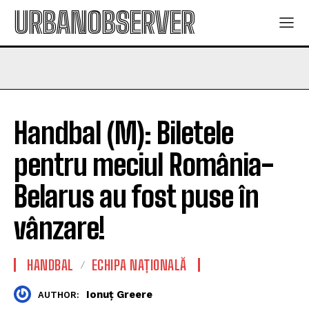
URBANOBSERVER
Handbal (M): Biletele
pentru meciul România-
Belarus au fost puse în
vânzare!
HANDBAL
ECHIPA NAȚIONALĂ
Ionuț Greere
AUTHOR: