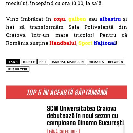
meciului, începând cu ora 10.00, la sală.
Vino îmbrăcat în
roșu
,
galben
sau
albastru
și
hai să transformăm Sala Polivalentă din
Craiova într-un mare tricolor! Pentru că
România susține
Handbalul
,
Sport
Național
!
TAGS
BILETE
FRH
HANDBAL MASCULIN
ROMANIA - BELARUS
SUPORTERI
TOP 5 ÎN ACEASTĂ SĂPTĂMÂNĂ
SCM Universitatea Craiova
debutează în noul sezon cu
campioana Dinamo București
FĂRĂ CATEGORIE