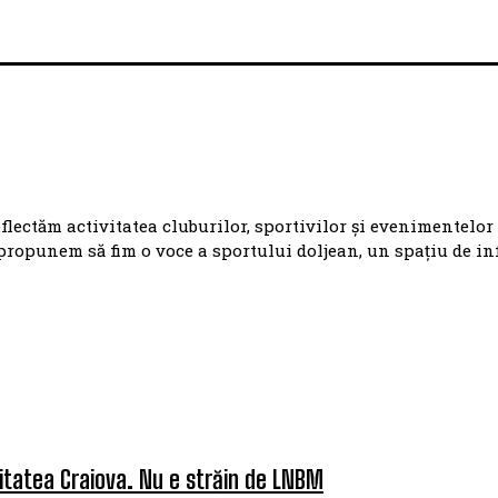
eflectăm activitatea cluburilor, sportivilor și evenimentelor
propunem să fim o voce a sportului doljean, un spațiu de i
itatea Craiova. Nu e străin de LNBM