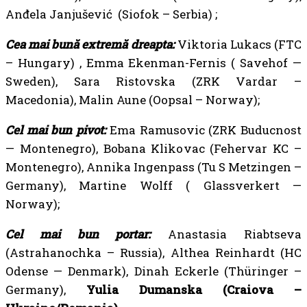
Anđela Janjušević (Siofok – Serbia) ;
Cea mai bună extremă dreapta:
Viktoria Lukacs (FTC
– Hungary) , Emma Ekenman-Fernis ( Savehof —
Sweden), Sara Ristovska (ZRK Vardar –
Macedonia), Malin Aune (Oopsal – Norway);
Cel mai bun pivot:
Ema Ramusovic (ZRK Buducnost
— Montenegro), Bobana Klikovac (Fehervar KC –
Montenegro), Annika Ingenpass (Tu S Metzingen –
Germany), Martine Wolff ( Glassverkert —
Norway);
Cel mai bun portar:
Anastasia Riabtseva
(Astrahanochka – Russia), Althea Reinhardt (HC
Odense — Denmark), Dinah Eckerle (Thüringer –
Germany),
Yulia Dumanska (Craiova –