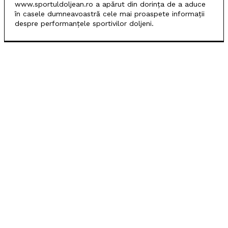
www.sportuldoljean.ro a apărut din dorința de a aduce
în casele dumneavoastră cele mai proaspete informații
despre performanțele sportivilor doljeni.
POPULARE
SCM Universitatea Craiova debutează în noul sezon
cu campioana Dinamo București
Universitatea Craiova, egal în Finlanda cu KuPS.
Calificarea se decide în Bănie
SCM Universitatea Craiova participă la Memorialul