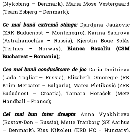
(Nykobing — Denmark), Maria Mose Vestergaard
(Team Esbjerg – Denmark);
Ce mai bună extremă stânga:
Djurdjina Jaukovic
(ZRK Buducnost — Montenegro), Karina Sabirova
(Astrahanochka – Russia), Kjerstin Boge Solås
(Tertnes – Norway),
Bianca Bazaliu (CSM
Bucharest – Romania);
Cea mai bună conducătoare de joc
: Daria Dmitrieva
(Lada Togliati— Russia), Elizabeth Omoregie (RK
Krim Mercator – Bulgaria), Matea Pletikosić (ZRK
Budućnost – Croatia), Tamara Horaček (Metz
Handball – France);
Cel mai bun inter dreapta
: Anna Vyakhireva
(Rostov-Don — Russia), Mette Tranborg (SK Aarhus
— Denmark), Kiss Nikolett (ERD HC – Hungary),