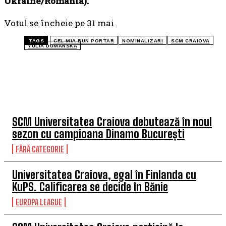
Ukraine/Romania).
Votul se încheie pe 31 mai
TAGS
CEL MIA BUN PORTAR
NOMINALIZARI
SCM CRAIOVA
YULIA DUMANSKA
TOP 5 ÎN ACEASTĂ SĂPTĂMÂNĂ
SCM Universitatea Craiova debutează în noul
sezon cu campioana Dinamo București
FĂRĂ CATEGORIE
Universitatea Craiova, egal în Finlanda cu
KuPS. Calificarea se decide în Bănie
EUROPA LEAGUE