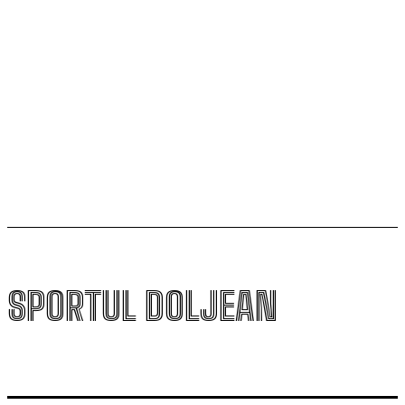
„Mircea Pașek” de la Târgu Jiu
Filipe Coelho, despre duelul cu KuPS: „Terenul sintetic
va fi o provocare pentru noi”
Scenariul – Conference League. Adversar facil pentru
campioana României
SPORTUL DOLJEAN