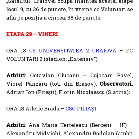
„Satelitul” Craiovei ocupă înaintea acestei etape
locul 9, cu 36 de puncte, în vreme ce Voluntari se
află pe poziția a cincea, 38 de puncte.
ETAPA 29 – VINERI
ORA 18
CS UNIVERSITATEA 2 CRAIOVA
– FC
VOLUNTARI 2 (stadion: „Extensiv”)
Arbitri
: Octavian Ciucanu – Cojocaru Pavel,
Viorel Pânzaru (toți din Brașov);
Observatori
:
Adrian Ion (Pitești), Florin Nicolaescu (Slatina);
ORA 18 Atletic Bradu –
CSO FILIAȘI
Arbitri
: Ana Maria Terteleacu (Berceni – IF) –
Alexandru Midvichi, Alexandru Bodolan (ambii