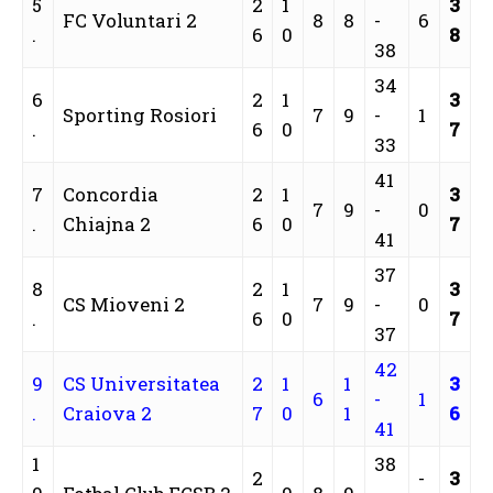
5
2
1
3
FC Voluntari 2
8
8
-
6
.
6
0
8
38
34
6
2
1
3
Sporting Rosiori
7
9
-
1
.
6
0
7
33
41
7
Concordia
2
1
3
7
9
-
0
.
Chiajna 2
6
0
7
41
37
8
2
1
3
CS Mioveni 2
7
9
-
0
.
6
0
7
37
42
9
CS Universitatea
2
1
1
3
6
-
1
.
Craiova 2
7
0
1
6
41
1
38
2
-
3