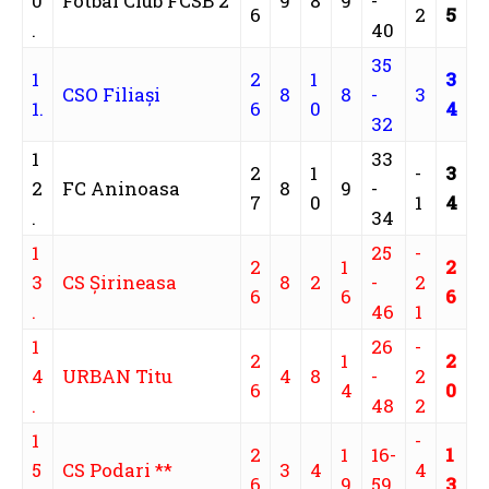
0
Fotbal Club FCSB 2
9
8
9
-
6
2
5
.
40
35
1
2
1
3
CSO Filiaşi
8
8
-
3
1.
6
0
4
32
1
33
2
1
-
3
2
FC Aninoasa
8
9
-
7
0
1
4
.
34
1
25
-
2
1
2
3
CS Șirineasa
8
2
-
2
6
6
6
.
46
1
1
26
-
2
1
2
4
URBAN Titu
4
8
-
2
6
4
0
.
48
2
1
-
2
1
16-
1
5
CS Podari **
3
4
4
6
9
59
3