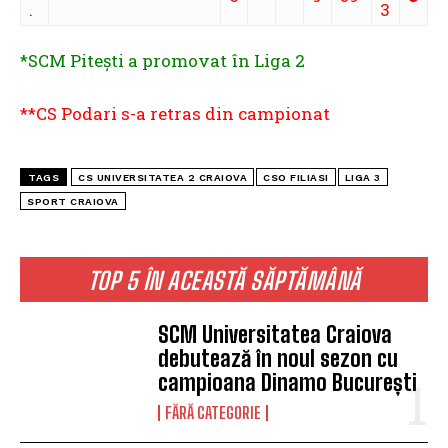
.
3
*SCM Pitești a promovat în Liga 2
**CS Podari s-a retras din campionat
TAGS
CS UNIVERSITATEA 2 CRAIOVA
CSO FILIASI
LIGA 3
SPORT CRAIOVA
TOP 5 ÎN ACEASTĂ SĂPTĂMÂNĂ
SCM Universitatea Craiova
debutează în noul sezon cu
campioana Dinamo București
FĂRĂ CATEGORIE