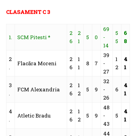
CLASAMENT C 3
69
2
2
5
6
1.
SCM Pitesti *
5
0
-
6
1
5
8
14
39
2
2
1
1
4
Flacăra Moreni
8
7
-
.
6
1
2
1
27
32
3
2
1
4
FCM Alexandria
5
9
-
6
.
6
2
1
26
48
4
2
1
4
Atletic Bradu
5
9
-
5
.
6
2
1
43
44