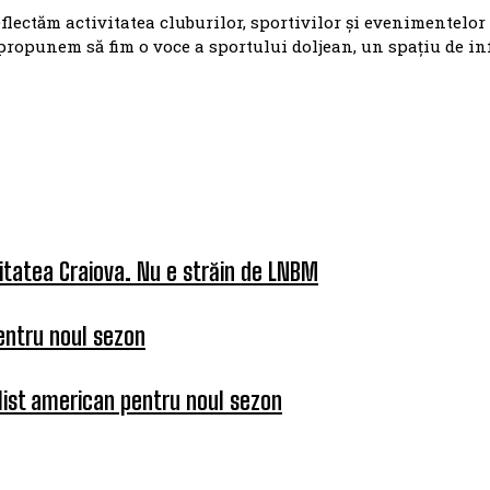
eflectăm activitatea cluburilor, sportivilor și evenimentelor
propunem să fim o voce a sportului doljean, un spațiu de i
itatea Craiova. Nu e străin de LNBM
entru noul sezon
list american pentru noul sezon