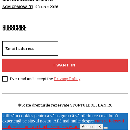
SCM CRAIOVA (F)
23 iunie 2026
SUBSCRIBE
I WANT IN
I've read and accept the
Privacy Policy
.
©Toate drepturile rezervate SPORTULDOLJEAN.RO
Utilizăm cookies pentru a vă asigura că vă oferim cea mai bună
experiență pe site-ul nostru. Află mai multe despre
cum sa folosesti
cookies si cum sa schimbi setarile acestora
Accept
X