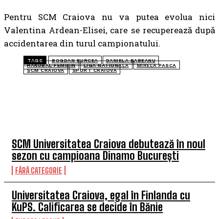
Pentru SCM Craiova nu va putea evolua nici
Valentina Ardean-Elisei, care se recuperează după
accidentarea din turul campionatului.
TAGS
BOGDAN BURCEA
DANIELA BABEANU
HANDBAL FEMININ
LIGA NATIONALA
MIRELA PASCA
SCM CRAIOVA
SPORT CRAIOVA
TOP 5 ÎN ACEASTĂ SĂPTĂMÂNĂ
SCM Universitatea Craiova debutează în noul
sezon cu campioana Dinamo București
FĂRĂ CATEGORIE
Universitatea Craiova, egal în Finlanda cu
KuPS. Calificarea se decide în Bănie