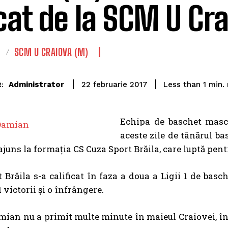
cat de la SCM U Cr
T
SCM U CRAIOVA (M)
Administrator
Less than 1
min.
22 februarie 2017
:
Echipa de baschet mascu
aceste zile de tânărul ba
juns la formația CS Cuza Sport Brăila, care luptă pen
 Brăila s-a calificat în faza a doua a Ligii 1 de bas
1 victorii și o înfrângere.
ian nu a primit multe minute în maieul Craiovei, în