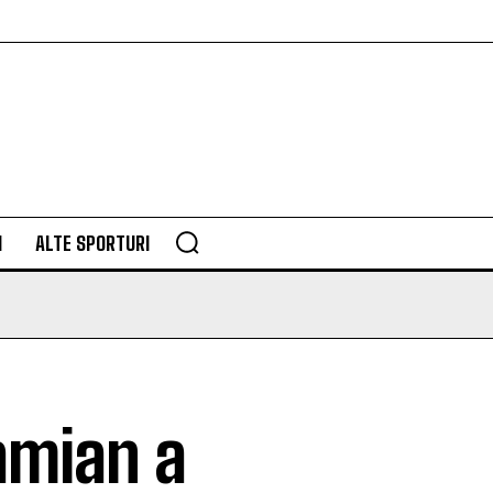
M
ALTE SPORTURI
amian a