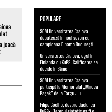
POPULARE
SCM Universitatea Craiova
debutează în noul sezon cu
a joacă
campioana Dinamo București
t
Universitatea Craiova, egal în
Finlanda cu KuPS. Calificarea se
decide în Bănie
SCM Universitatea Craiova
participă la Memorialul „Mircea
Pașek” de la Târgu Jiu
Filipe Coelho, despre duelul cu
KuPS: „Terenul sintetic va fi o