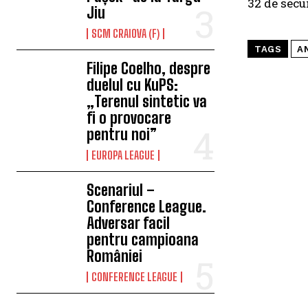
32 de secu
Jiu
SCM CRAIOVA (F)
TAGS
A
Filipe Coelho, despre
duelul cu KuPS:
„Terenul sintetic va
fi o provocare
pentru noi”
EUROPA LEAGUE
Scenariul –
Conference League.
Adversar facil
pentru campioana
României
CONFERENCE LEAGUE