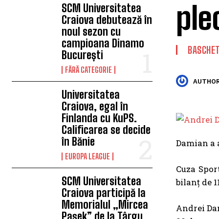
ple
SCM Universitatea
Craiova debutează în
noul sezon cu
campioana Dinamo
BASCHE
București
FĂRĂ CATEGORIE
AUTHOR
Universitatea
Craiova, egal în
Finlanda cu KuPS.
Calificarea se decide
în Bănie
Damian a a
EUROPA LEAGUE
Cuza Sport
SCM Universitatea
bilanț de 1
Craiova participă la
Memorialul „Mircea
Andrei Dam
Pașek” de la Târgu