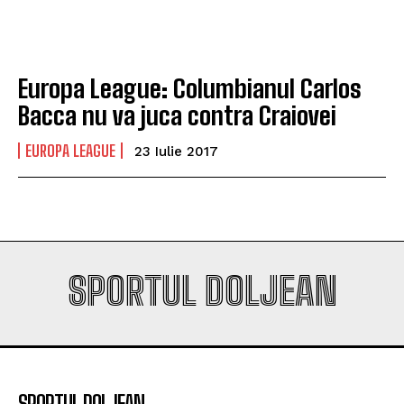
campioana României
campioana României
Europa League: Columbianul Carlos
Company
Company
Bacca nu va juca contra Craiovei
EUROPA LEAGUE
23 Iulie 2017
SPORTUL DOLJEAN
SPORTUL DOLJEAN