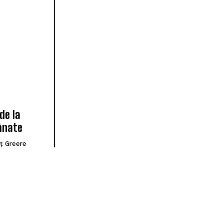
de la
ânate
ț Greere