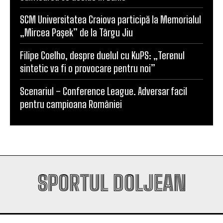
Universitatea Craiova, egal în Finlanda cu KuPS.
Calificarea se decide în Bănie
SCM Universitatea Craiova participă la Memorialul
„Mircea Pașek” de la Târgu Jiu
Filipe Coelho, despre duelul cu KuPS: „Terenul
sintetic va fi o provocare pentru noi”
Scenariul – Conference League. Adversar facil
pentru campioana României
SPORTUL DOLJEAN