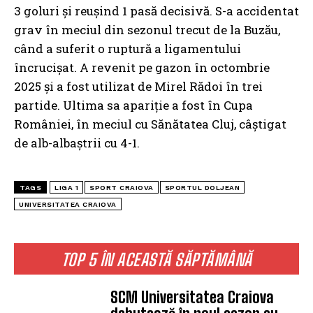
3 goluri și reușind 1 pasă decisivă. S-a accidentat
grav în meciul din sezonul trecut de la Buzău,
când a suferit o ruptură a ligamentului
încrucișat. A revenit pe gazon în octombrie
2025 și a fost utilizat de Mirel Rădoi în trei
partide. Ultima sa apariție a fost în Cupa
României, în meciul cu Sănătatea Cluj, câștigat
de alb-albaștrii cu 4-1.
TAGS
LIGA 1
SPORT CRAIOVA
SPORTUL DOLJEAN
UNIVERSITATEA CRAIOVA
TOP 5 ÎN ACEASTĂ SĂPTĂMÂNĂ
SCM Universitatea Craiova