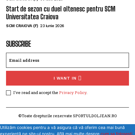
Start de sezon cu duel oltenesc pentru SCM
Universitatea Craiova
SCM CRAIOVA (F)
23 iunie 2026
SUBSCRIBE
I WANT IN
I've read and accept the
Privacy Policy
.
©Toate drepturile rezervate SPORTULDOLJEAN.RO
Utilizăm cookies pentru a vă asigura că vă oferim cea mai bună
experiență pe site-ul nostru. Află mai multe despre
cum sa folosesti