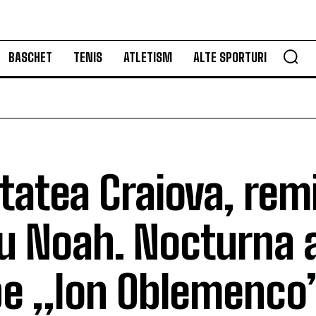
BASCHET
TENIS
ATLETISM
ALTE SPORTURI
itatea Craiova, rem
u Noah. Nocturna a
pe „Ion Oblemenco