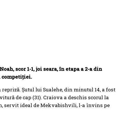
h, scor 1-1, joi seara, în etapa a 2-a din
 competiției.
epriză. Șutul lui Sualehe, din minutul 14, a fost
ovitură de cap (31). Craiova a deschis scorul la
, servit ideal de Mekvabishvili, l-a învins pe