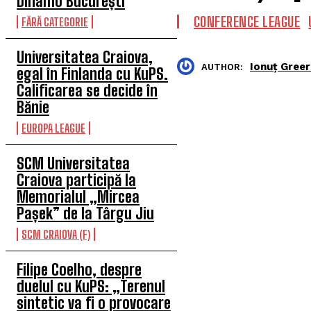
Dinamo București
CONFERENCE LEAGUE
FĂRĂ CATEGORIE
Universitatea Craiova,
Ionuț Greer
AUTHOR:
egal în Finlanda cu KuPS.
Calificarea se decide în
Bănie
EUROPA LEAGUE
SCM Universitatea
Craiova participă la
Memorialul „Mircea
Pașek” de la Târgu Jiu
SCM CRAIOVA (F)
Filipe Coelho, despre
duelul cu KuPS: „Terenul
sintetic va fi o provocare