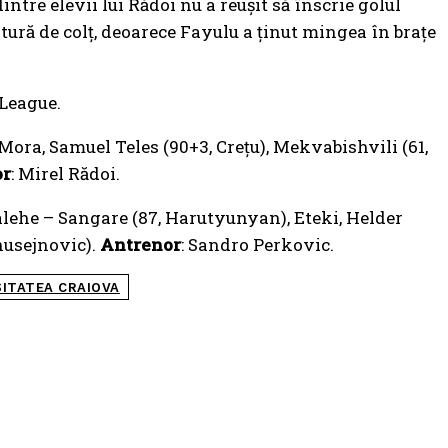
intre elevii lui Rădoi nu a reușit să înscrie golul
itură de colț, deoarece Fayulu a ținut mingea în brațe
 League.
ora, Samuel Teles (90+3, Crețu), Mekvabishvili (61,
or
: Mirel Rădoi.
lehe – Sangare (87, Harutyunyan), Eteki, Helder
husejnovic).
Antrenor
: Sandro Perkovic.
SITATEA CRAIOVA