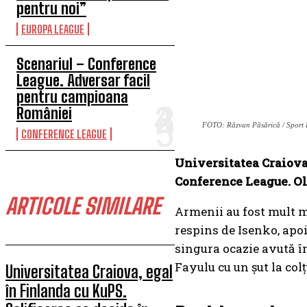
pentru noi”
EUROPA LEAGUE
Scenariul – Conference
League. Adversar facil
pentru campioana
României
FOTO: Răzvan Păsărică / Sport 
CONFERENCE LEAGUE
Universitatea Craiova 
Conference League. Olt
ARTICOLE SIMILARE
Armenii au fost mult ma
respins de Isenko, apoi 
singura ocazie avută în
Fayulu cu un șut la colț
Universitatea Craiova, egal
în Finlanda cu KuPS.