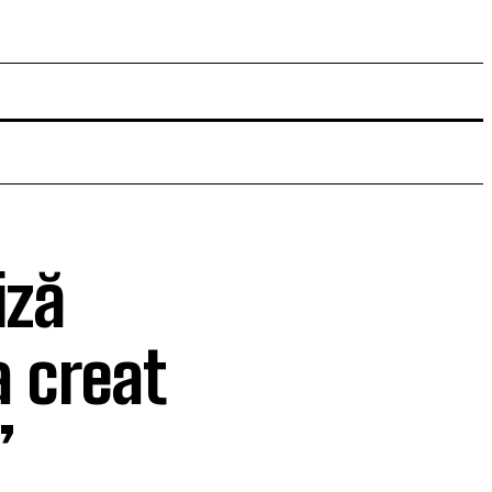
iză
 creat
”