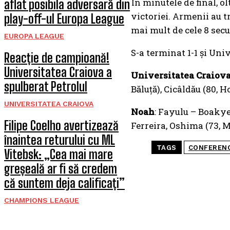
În minutele de final, ol
aflat posibila adversară din
victoriei. Armenii au t
play-off-ul Europa League
mai mult de cele 8 sec
EUROPA LEAGUE
S-a terminat 1-1 și Un
Reacție de campioană!
Universitatea Craiova a
Universitatea Craiov
spulberat Petrolul
Băluță), Cicâldău (80, 
UNIVERSITATEA CRAIOVA
Noah
: Fayulu – Boaky
Filipe Coelho avertizează
Ferreira, Oshima (73, 
înaintea returului cu ML
TAGS
CONFEREN
Vitebsk: „Cea mai mare
greșeală ar fi să credem
că suntem deja calificați”
CHAMPIONS LEAGUE