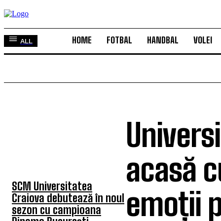
HOME
FOTBAL
HANDBAL
VOLEI
ALL
Univers
TOP 5 ÎN ACEASTĂ
SĂPTĂMÂNĂ
acasă c
SCM Universitatea
emoții 
Craiova debutează în noul
sezon cu campioana