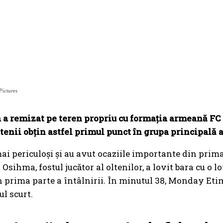
Pictures
a remizat pe teren propriu cu formația armeană FC Noa
enii obțin astfel primul punct în grupa principală a
i periculoși și au avut ocaziile importante din prima r
Osihma, fostul jucător al oltenilor, a lovit bara cu o l
 prima parte a întâlnirii. În minutul 38, Monday Etim
ul scurt.