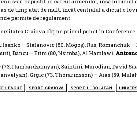
tenii s-au năpustit în careul armenilor, însă niciunul d
ras de timp atât de mult, încât centralul a dictat o lov
unde permite de regulament.
iversitatea Craiova obține primul punct în Conference
a
: Isenko – Stefanovic (80, Mogoș), Rus, Romanchuk – M
Houri), Bancu – Etim (80, Nsimba), Al Hamlawi.
Antren
e (73, Hambardzumyan), Saintini, Murodian, David Sua
Manvelyan), Grgic (73, Thorarinsson) – Aias (59, Mula
CE LEAGUE
SPORT CRAIOVA
SPORTUL DOLJEAN
UNIVER