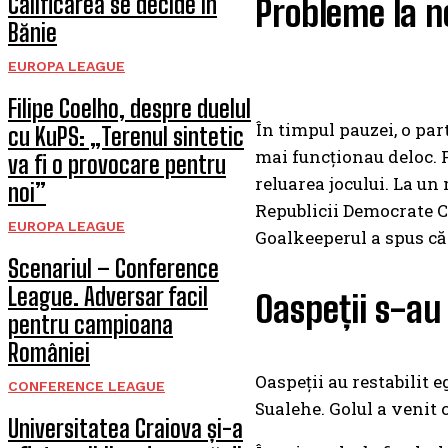
Calificarea se decide în
Probleme la n
Bănie
EUROPA LEAGUE
Filipe Coelho, despre duelul
În timpul pauzei, o par
cu KuPS: „Terenul sintetic
mai funcționau deloc. P
va fi o provocare pentru
reluarea jocului. La un
noi”
Republicii Democrate Co
EUROPA LEAGUE
Goalkeeperul a spus că 
Scenariul – Conference
League. Adversar facil
Oaspeții s-au
pentru campioana
României
Oaspeții au restabilit 
CONFERENCE LEAGUE
Sualehe. Golul a venit 
Universitatea Craiova și-a