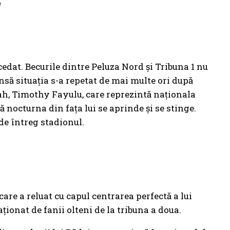
y
cedat. Becurile dintre Peluza Nord și Tribuna 1 nu
nsă situația s-a repetat de mai multe ori după
oah, Timothy Fayulu, care reprezintă naționala
 nocturna din fața lui se aprinde și se stinge.
de întreg stadionul.
are a reluat cu capul centrarea perfectă a lui
ionat de fanii olteni de la tribuna a doua.