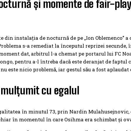
octurnă și momente de fair-pla
te din instalația de nocturnă de pe „Ion Oblemenco” a 
roblema s-a remediat la începutul reprizei secunde, î
 moment dat, arbitrul l-a chemat pe portarul lui FC N
ngo, pentru a-l întreba dacă este deranjat de faptul că
nu este nicio problemă, iar gestul său a fost aplaudat 
 mulțumit cu egalul
egalitatea în minutul 73, prin Nardin Mulahusejnovic, c
chiar în momentul în care Osihma era schimbat și ovaț