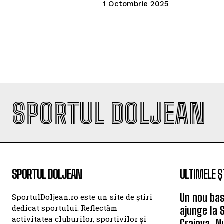
1 Octombrie 2025
SPORTUL DOLJEAN
SPORTUL DOLJEAN
ULTIMELE Ș
Un nou bas
SportulDoljean.ro este un site de știri
dedicat sportului. Reflectăm
ajunge la 
activitatea cluburilor, sportivilor și
Craiova. N