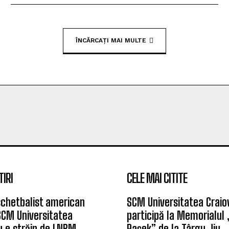
ÎNCĂRCAȚI MAI MULTE
TIRI
CELE MAI CITITE
chetbalist american
SCM Universitatea Craio
SCM Universitatea
participă la Memorialul
u e străin de LNBM
Pașek” de la Târgu Jiu