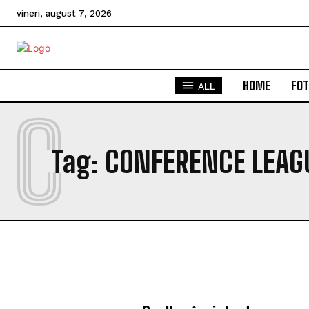
vineri, august 7, 2026
HOME
FOT
ALL
C
Tag:
CONFERENCE LEAG