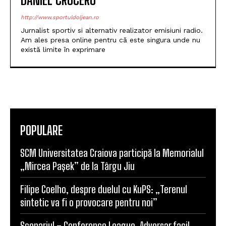
DANIEL CRUCERU
http://www.sportuldoljean.ro
Jurnalist sportiv si alternativ realizator emisiuni radio.
Am ales presa online pentru că este singura unde nu
există limite în exprimare
POPULARE
SCM Universitatea Craiova participă la Memorialul
„Mircea Pașek” de la Târgu Jiu
Filipe Coelho, despre duelul cu KuPS: „Terenul
sintetic va fi o provocare pentru noi”
Scenariul – Conference League. Adversar facil