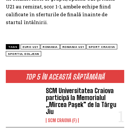
U21 au remizat, scor 1-1, ambele echipe fiind
calificate în sferturile de finală înainte de
startul întâlnirii.
TAGS
EURO U21
ROMANIA
ROMANIA U21
SPORT CRAIOVA
SPORTUL DOLJEAN
TOP 5 ÎN ACEASTĂ SĂPTĂMÂNĂ
SCM Universitatea Craiova
participă la Memorialul
„Mircea Pașek” de la Târgu
Jiu
SCM CRAIOVA (F)