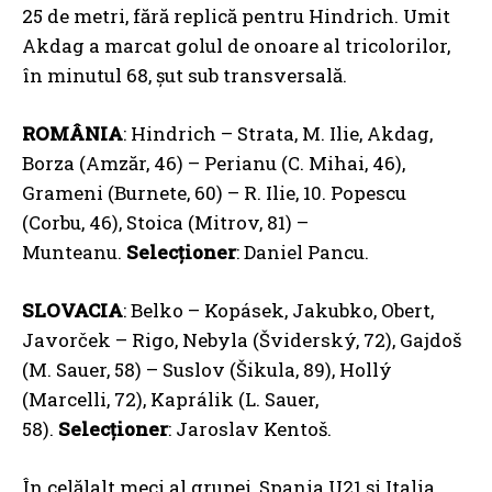
25 de metri, fără replică pentru Hindrich. Umit
Akdag a marcat golul de onoare al tricolorilor,
în minutul 68, șut sub transversală.
ROMÂNIA
: Hindrich – Strata, M. Ilie, Akdag,
Borza (Amzăr, 46) – Perianu (C. Mihai, 46),
Grameni (Burnete, 60) – R. Ilie, 10. Popescu
(Corbu, 46), Stoica (Mitrov, 81) –
Munteanu.
Selecționer
: Daniel Pancu.
SLOVACIA
: Belko – Kopásek, Jakubko, Obert,
Javorček – Rigo, Nebyla (Šviderský, 72), Gajdoš
(M. Sauer, 58) – Suslov (Šikula, 89), Hollý
(Marcelli, 72), Kaprálik (L. Sauer,
58).
Selecționer
: Jaroslav Kentoš.
În celălalt meci al grupei, Spania U21 și Italia