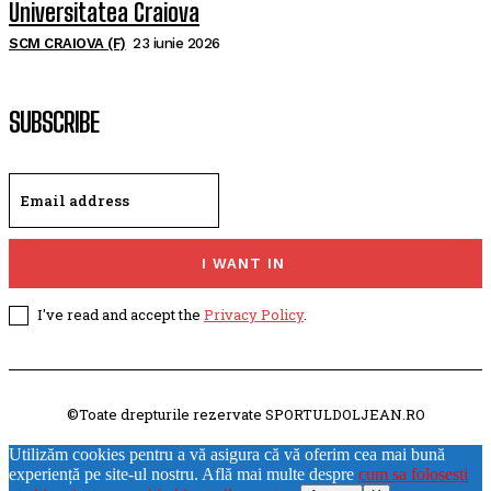
Universitatea Craiova
SCM CRAIOVA (F)
23 iunie 2026
SUBSCRIBE
I WANT IN
I've read and accept the
Privacy Policy
.
©Toate drepturile rezervate SPORTULDOLJEAN.RO
Utilizăm cookies pentru a vă asigura că vă oferim cea mai bună
experiență pe site-ul nostru. Află mai multe despre
cum sa folosesti