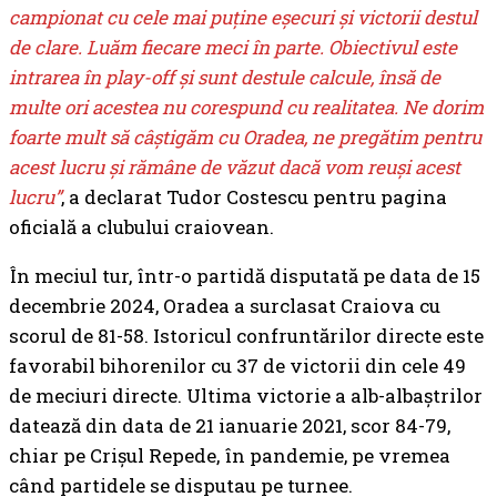
campionat cu cele mai puține eșecuri și victorii destul
de clare. Luăm fiecare meci în parte. Obiectivul este
intrarea în play-off și sunt destule calcule, însă de
multe ori acestea nu corespund cu realitatea. Ne dorim
foarte mult să câștigăm cu Oradea, ne pregătim pentru
acest lucru și rămâne de văzut dacă vom reuși acest
lucru”
, a declarat Tudor Costescu pentru pagina
oficială a clubului craiovean.
În meciul tur, într-o partidă disputată pe data de 15
decembrie 2024, Oradea a surclasat Craiova cu
scorul de 81-58. Istoricul confruntărilor directe este
favorabil bihorenilor cu 37 de victorii din cele 49
de meciuri directe. Ultima victorie a alb-albaștrilor
datează din data de 21 ianuarie 2021, scor 84-79,
chiar pe Crișul Repede, în pandemie, pe vremea
când partidele se disputau pe turnee.