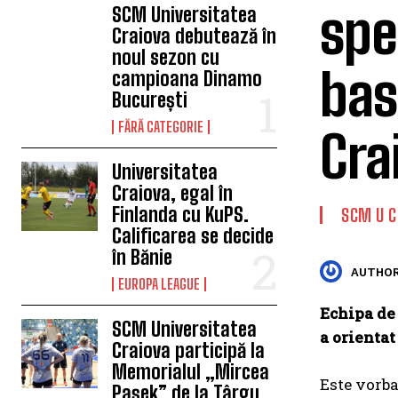
spe
SCM Universitatea
Craiova debutează în
noul sezon cu
bas
campioana Dinamo
București
FĂRĂ CATEGORIE
Cra
Universitatea
Craiova, egal în
Finlanda cu KuPS.
SCM U C
Calificarea se decide
în Bănie
AUTHOR
EUROPA LEAGUE
Echipa de
SCM Universitatea
a orientat
Craiova participă la
Memorialul „Mircea
Este vorba
Pașek” de la Târgu