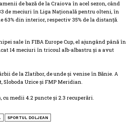
oamenii de bază de la Craiova în acel sezon, când
33 de meciuri în Liga Națională pentru olteni, în
e 63% din interior, respectiv 35% de la distanță.
chipei sale în FIBA Europe Cup, el ajungând până în
ucat 14 meciuri în tricoul alb-albastru și a avut
bii de la Zlatibor, de unde și venise în Bănie. A
t, Sloboda Uzice și FMP Meridian.
 cu medii 4.2 puncte și 2.3 recuperări.
A
SPORTUL DOLJEAN