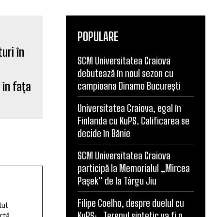
POPULARE
SCM Universitatea Craiova
debutează în noul sezon cu
 în fața
campioana Dinamo București
Universitatea Craiova, egal în
Finlanda cu KuPS. Calificarea se
decide în Bănie
SCM Universitatea Craiova
participă la Memorialul „Mircea
Pașek” de la Târgu Jiu
Filipe Coelho, despre duelul cu
lul
KuPS: „Terenul sintetic va fi o
rtă