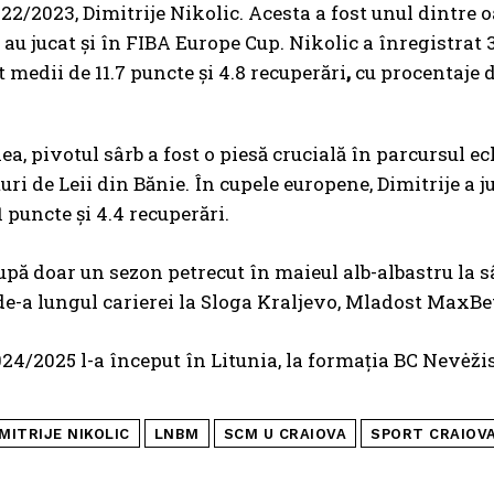
22/2023, Dimitrije Nikolic. Acesta a fost unul dintre 
 au jucat și în FIBA Europe Cup. Nikolic a înregistrat 
t medii de 11.7 puncte și 4.8 recuperări
,
cu procentaje d
a, pivotul sârb a fost o piesă crucială în parcursul e
uri de Leii din Bănie. În cupele europene, Dimitrije a j
 puncte și 4.4 recuperări.
upă doar un sezon petrecut în maieul alb-albastru la sâr
de-a lungul carierei la Sloga Kraljevo, Mladost MaxBe
24/2025 l-a început în Litunia, la formația BC Nevėžis,
MITRIJE NIKOLIC
LNBM
SCM U CRAIOVA
SPORT CRAIOV