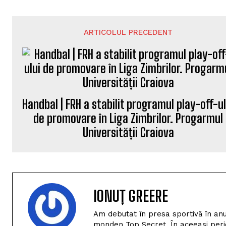
ARTICOLUL PRECEDENT
Handbal | FRH a stabilit programul play-off-ul
de promovare în Liga Zimbrilor. Progarmul
Universității Craiova
IONUȚ GREERE
Am debutat în presa sportivă în anu
monden Top Secret. În aceeași perio