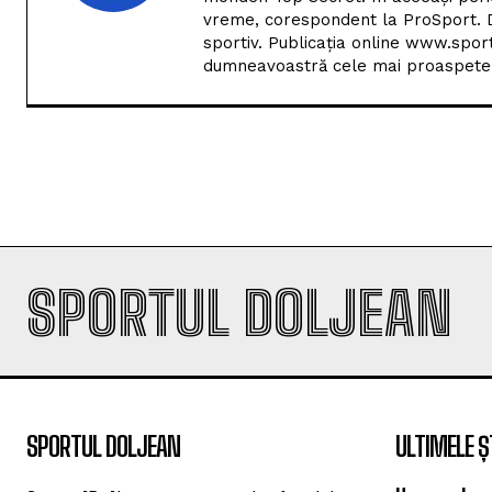
vreme, corespondent la ProSport. D
sportiv. Publicația online www.spor
dumneavoastră cele mai proaspete i
SPORTUL DOLJEAN
SPORTUL DOLJEAN
ULTIMELE Ș