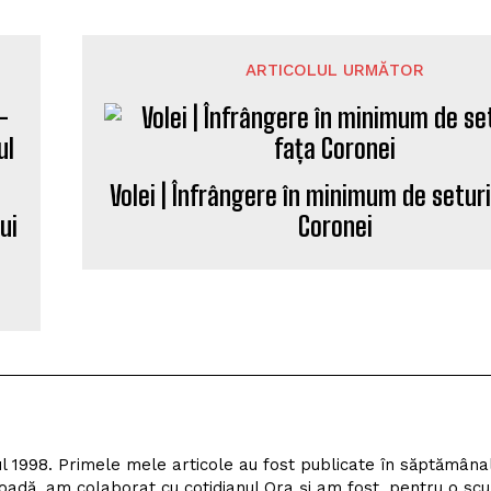
ARTICOLUL URMĂTOR
Volei | Înfrângere în minimum de seturi
ui
Coronei
l 1998. Primele mele articole au fost publicate în săptămâna
adă, am colaborat cu cotidianul Ora și am fost, pentru o scu