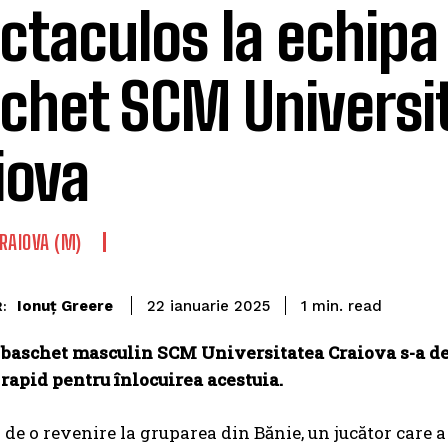
ctaculos la echipa
chet SCM Universi
iova
RAIOVA (M)
read
Ionuț Greere
1
min.
22 ianuarie 2025
:
 baschet masculin SCM Universitatea Craiova s-a de
 rapid pentru înlocuirea acestuia.
 de o revenire la gruparea din Bănie, un jucător care 