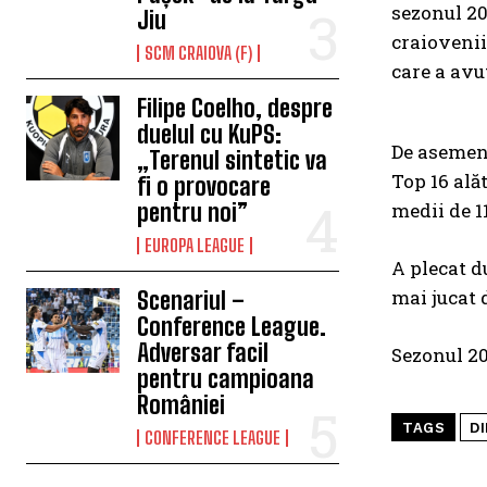
sezonul 20
Jiu
craiovenii
SCM CRAIOVA (F)
care a avu
Filipe Coelho, despre
duelul cu KuPS:
De asemene
„Terenul sintetic va
Top 16 alăt
fi o provocare
pentru noi”
medii de 11
EUROPA LEAGUE
A plecat d
mai jucat 
Scenariul –
Conference League.
Adversar facil
Sezonul 20
pentru campioana
României
TAGS
DI
CONFERENCE LEAGUE