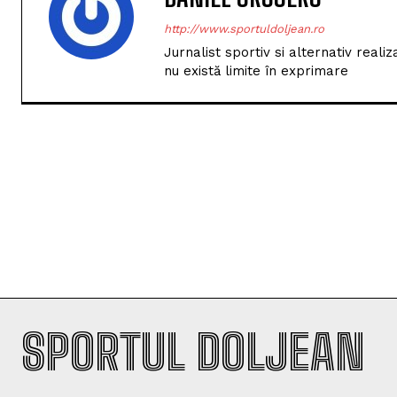
http://www.sportuldoljean.ro
Jurnalist sportiv si alternativ real
nu există limite în exprimare
SPORTUL DOLJEAN