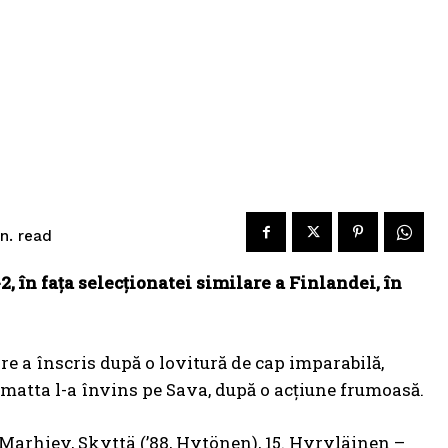
read
n.
, în fața selecționatei similare a Finlandei, în
e a înscris după o lovitură de cap imparabilă,
Liimatta l-a învins pe Sava, după o acțiune frumoasă.
arhiev, Skyttä (’88, Hytönen), 15. Hyryläinen –