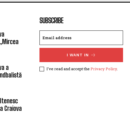
SUBSCRIBE
va
 „Mircea
I WANT IN
va a
I've read and accept the
Privacy Policy
.
ndbalistă
oltenesc
a Craiova