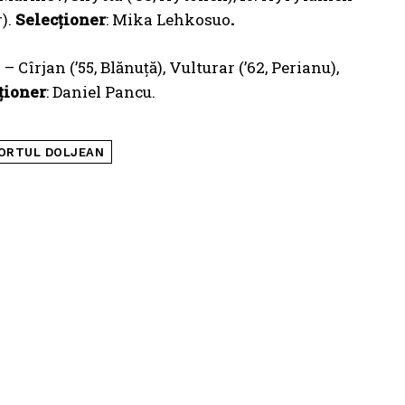
r).
Selecționer
: Mika Lehkosuo
.
– Cîrjan (’55, Blănuță), Vulturar (’62, Perianu),
ționer
: Daniel Pancu.
ORTUL DOLJEAN