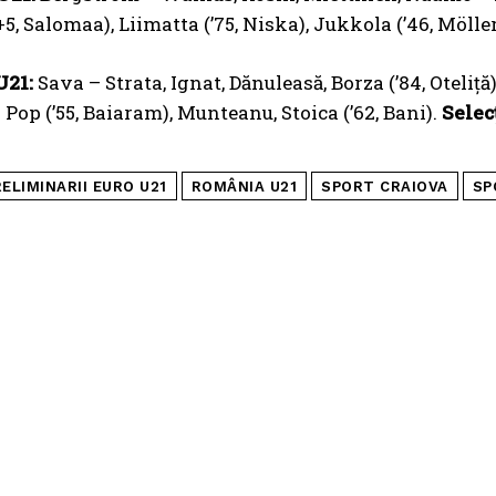
+5, Salomaa), Liimatta (’75, Niska), Jukkola (’46, Mölle
U21:
Sava – Strata, Ignat, Dănuleasă, Borza (’84, Oteliță) 
Pop (’55, Baiaram), Munteanu, Stoica (’62, Bani).
Selec
ELIMINARII EURO U21
ROMÂNIA U21
SPORT CRAIOVA
SP