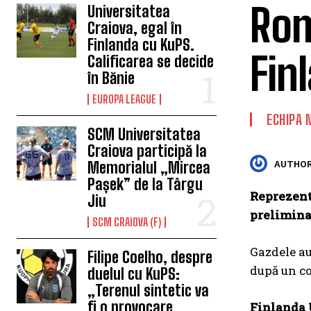
Rom
Universitatea
Craiova, egal în
Finlanda cu KuPS.
Fin
Calificarea se decide
în Bănie
EUROPA LEAGUE
ECHIPA 
SCM Universitatea
Craiova participă la
Memorialul „Mircea
AUTHOR
Pașek” de la Târgu
Reprezenta
Jiu
prelimina
SCM CRAIOVA (F)
Gazdele au
Filipe Coelho, despre
după un co
duelul cu KuPS:
„Terenul sintetic va
fi o provocare
Finlanda 