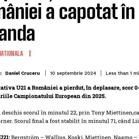
âniei a capotat în
landa
NATIONALA
Daniel Cruceru
Less than 1
mi
10 septembrie 2024
:
tiva U21 a României a pierdut, în deplasare, scor 0-2
riile Campionatului European din 2025.
 deschis scorul în minutul 22, prin Tony Miettinen,car
rner. Scorul final a fost stabilit în minutul 71, când 
U21:
Bergström – Wallius, Koski, Miettinen, Naamo – M