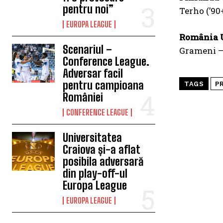
pentru noi”
Terho (’90
EUROPA LEAGUE
România 
Scenariul –
Grameni – 
Conference League.
Adversar facil
pentru campioana
TAGS
PR
României
CONFERENCE LEAGUE
Universitatea
Craiova și-a aflat
posibila adversară
din play-off-ul
Europa League
EUROPA LEAGUE