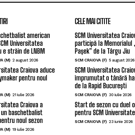
TIRI
CELE MAI CITITE
chetbalist american
SCM Universitatea Craio
SCM Universitatea
participă la Memorialul
u e străin de LNBM
Pașek” de la Târgu Jiu
A (M)
2 august 2026
SCM CRAIOVA (F)
5 august 2026
sitatea Craiova aduce
SCM Universitatea Craio
ymaker pentru noul
împrumutat o tânără ha
de la Rapid București
A (M)
21 iulie 2026
SCM CRAIOVA (F)
30 iulie 2026
sitatea Craiova a
Start de sezon cu duel 
 un baschetbalist
pentru SCM Universitate
pentru noul sezon
SCM CRAIOVA (F)
23 iunie 2026
A (M)
19 iulie 2026