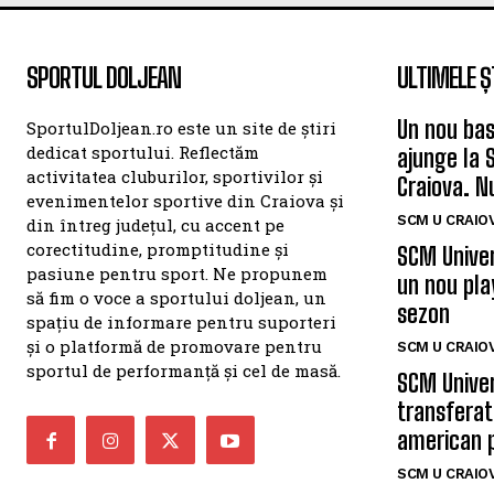
SPORTUL DOLJEAN
ULTIMELE Ș
Un nou bas
SportulDoljean.ro este un site de știri
dedicat sportului. Reflectăm
ajunge la 
activitatea cluburilor, sportivilor și
Craiova. N
evenimentelor sportive din Craiova și
SCM U CRAIOV
din întreg județul, cu accent pe
corectitudine, promptitudine și
SCM Univer
pasiune pentru sport. Ne propunem
un nou pla
să fim o voce a sportului doljean, un
sezon
spațiu de informare pentru suporteri
și o platformă de promovare pentru
SCM U CRAIOV
sportul de performanță și cel de masă.
SCM Univer
transferat
american 
SCM U CRAIOV