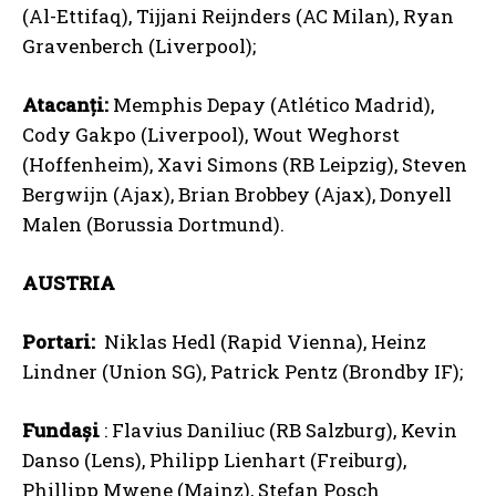
(Al-Ettifaq), Tijjani Reijnders (AC Milan), Ryan
Gravenberch (Liverpool);
Atacanți:
Memphis Depay (Atlético Madrid),
Cody Gakpo (Liverpool), Wout Weghorst
(Hoffenheim), Xavi Simons (RB Leipzig), Steven
Bergwijn (Ajax), Brian Brobbey (Ajax), Donyell
Malen (Borussia Dortmund).
AUSTRIA
Portari:
Niklas Hedl (Rapid Vienna), Heinz
Lindner (Union SG), Patrick Pentz (Brondby IF);
Fundași
: Flavius Daniliuc (RB Salzburg), Kevin
Danso (Lens), Philipp Lienhart (Freiburg),
Phillipp Mwene (Mainz), Stefan Posch