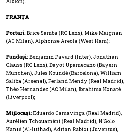
Albion).
FRANȚA
Portari
: Brice Samba (RC Lens), Mike Maignan
(AC Milan), Alphonse Areola (West Ham);
Fundași:
Benjamin Pavard (Inter), Jonathan
Clauss (RC Lens), Dayot Upamecano (Bayern
Munchen), Jules Koundé (Barcelona), William
Saliba (Arsenal), Ferland Mendy (Real Madrid),
Théo Hernandez (AC Milan), Ibrahima Konaté
(Liverpool);
Mijlocași:
Eduardo Camavinga (Real Madrid),
Aurélien Tchouaméni (Real Madrid), N’Golo
Kanté (Al-Ittihad), Adrian Rabiot (Juventus),