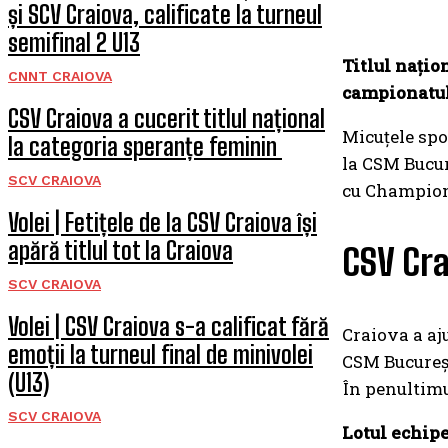
și SCV Craiova, calificate la turneul
semifinal 2 U13
Titlul națio
CNNT CRAIOVA
campionatul 
CSV Craiova a cucerit titlul național
Micuțele spor
la categoria speranțe feminin
la CSM Bucure
SCV CRAIOVA
cu Champions 
Volei | Fetițele de la CSV Craiova își
apără titlul tot la Craiova
CSV Cra
SCV CRAIOVA
Volei | CSV Craiova s-a calificat fără
Craiova a aju
emoții la turneul final de minivolei
CSM Bucureșt
(U13)
În penultimu
SCV CRAIOVA
Lotul echipe