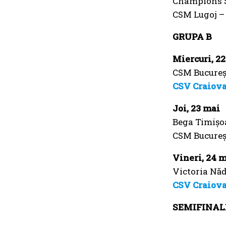
Champions S
CSM Lugoj –
GRUPA B
Miercuri, 2
CSM Bucureșt
CSV Craiov
Joi, 23 mai
Bega Timișoa
CSM Bucureș
Vineri, 24 
Victoria Năd
CSV Craiov
SEMIFINAL