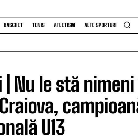
BASCHET
TENIS
ATLETISM
ALTE SPORTURI
i | Nu le stă nimeni 
Craiova, campioan
onală U13