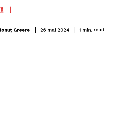
VA
read
Ionuț Greere
1
min.
26 mai 2024