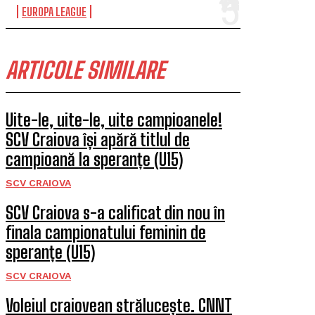
EUROPA LEAGUE
ARTICOLE SIMILARE
Uite-le, uite-le, uite campioanele!
SCV Craiova își apără titlul de
campioană la speranțe (U15)
SCV CRAIOVA
SCV Craiova s-a calificat din nou în
finala campionatului feminin de
speranțe (U15)
SCV CRAIOVA
Voleiul craiovean strălucește. CNNT