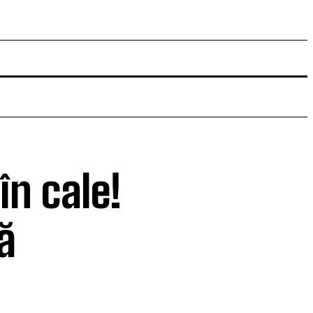
în cale!
ă