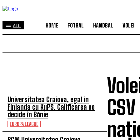
HOME
FOTBAL
HANDBAL
VOLEI
ALL
Vole
TOP 5 ÎN ACEASTĂ SĂPTĂMÂNĂ
Universitatea Craiova, egal în
CSV 
Finlanda cu KuPS. Calificarea se
decide în Bănie
nați
EUROPA LEAGUE
SCM Universitatea Craiova