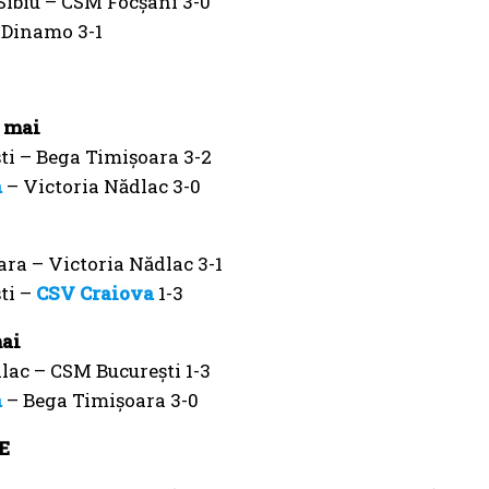
ibiu – CSM Focșani 3-0
 Dinamo 3-1
2 mai
i – Bega Timișoara 3-2
a
– Victoria Nădlac 3-0
ra – Victoria Nădlac 3-1
ti –
CSV Craiova
1-3
mai
lac – CSM București 1-3
a
– Bega Timișoara 3-0
E