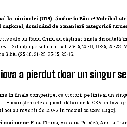
nal la minivolei (U13) rămâne în Bănie! Voleibaliste
național, dominând de o manieră categorică turneul
tive ale lui Radu Chifu au câștigat finala disputată în 
ști. Situația pe seturi a fost: 25-15, 25-11, 11-25, 25-2
Sibiu (25-18, 21-25, 25-15, 25-16.
iova a pierdut doar un singur se
ns în finala competiției cu victorii pe linie și un singur
i. Bucureștencele au jucat alături de la CSV în faza gr
l act au revenit de la 0-2 în meciul cu CSM Lugoj.
i craiovene:
Ema Florea, Antonia Pupăză, Andra Tranda