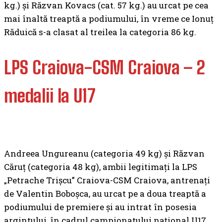
kg.) şi Răzvan Kovacs (cat. 57 kg.) au urcat pe cea
mai înaltă treaptă a podiumului, în vreme ce Ionuț
Răduică s-a clasat al treilea la categoria 86 kg.
LPS Craiova-CSM Craiova – 2
medalii la U17
Andreea Ungureanu (categoria 49 kg) și Răzvan
Căruț (categoria 48 kg), ambii legitimați la LPS
„Petrache Trișcu” Craiova-CSM Craiova, antrenați
de Valentin Boboșca, au urcat pe a doua treaptă a
podiumului de premiere și au intrat în posesia
argintului, în cadrul campionatului național U17.