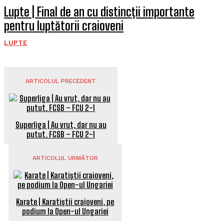
Lupte | Final de an cu distincții importante
pentru luptătorii craioveni
LUPTE
ARTICOLUL PRECEDENT
Superliga | Au vrut, dar nu au
putut. FCSB – FCU 2-1
ARTICOLUL URMĂTOR
Karate | Karatiștii craioveni, pe
podium la Open-ul Ungariei