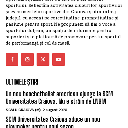
pasiune pentru sport. Ne propunem să fim o voce a
sportului doljean, un spațiu de informare pentru
suporteri și o platformă de promovare pentru sportul
de performanță și cel de masă.
ULTIMELE ȘTIRI
Un nou baschetbalist american ajunge la SCM
Universitatea Craiova. Nu e străin de LNBM
SCM U CRAIOVA (M)
2 august 2026
SCM Universitatea Craiova aduce un nou
playmaker pentru noul sezon
SCM U CRAIOVA (M)
21 iulie 2026
SCM Universitatea Craiova a transferat un