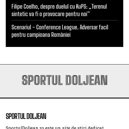
Scenariul – Conference League. Adversar facil
pentru campioana României
SPORTUL DOLJEAN
SPORTUL DOLJEAN
SportulDoljean.ro este un site de știri dedicat
sportului. Reflectăm activitatea cluburilor, sportivilor
și evenimentelor sportive din Craiova și din întreg
județul, cu accent pe corectitudine, promptitudine și