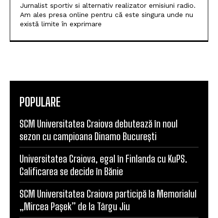
POPULARE
SCM Universitatea Craiova debutează în noul
sezon cu campioana Dinamo București
Universitatea Craiova, egal în Finlanda cu KuPS.
Calificarea se decide în Bănie
SCM Universitatea Craiova participă la Memorialul
„Mircea Pașek” de la Târgu Jiu
Filipe Coelho, despre duelul cu KuPS: „Terenul
sintetic va fi o provocare pentru noi”