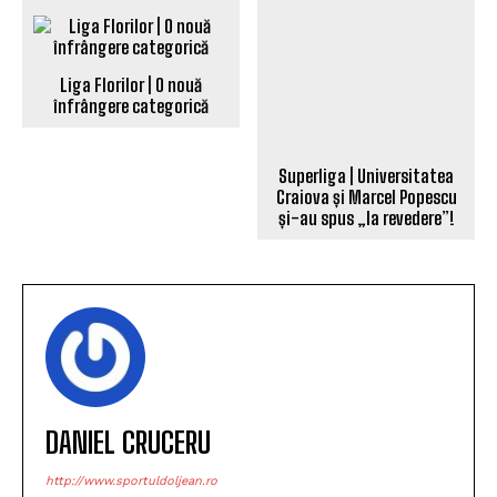
Liga Florilor | O nouă
înfrângere categorică
Superliga | Universitatea
Craiova și Marcel Popescu
și-au spus „la revedere”!
DANIEL CRUCERU
http://www.sportuldoljean.ro
Jurnalist sportiv si alternativ realizator emisiuni radio.
Am ales presa online pentru că este singura unde nu
există limite în exprimare