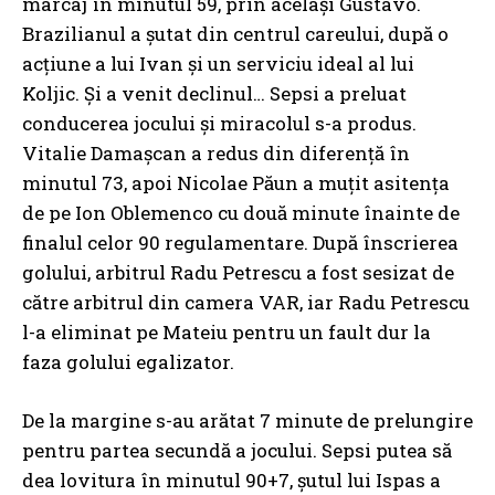
marcaj în minutul 59, prin același Gustavo.
Brazilianul a șutat din centrul careului, după o
acțiune a lui Ivan și un serviciu ideal al lui
Koljic. Și a venit declinul… Sepsi a preluat
conducerea jocului și miracolul s-a produs.
Vitalie Damașcan a redus din diferență în
minutul 73, apoi Nicolae Păun a muțit asitența
de pe Ion Oblemenco cu două minute înainte de
finalul celor 90 regulamentare. După înscrierea
golului, arbitrul Radu Petrescu a fost sesizat de
către arbitrul din camera VAR, iar Radu Petrescu
l-a eliminat pe Mateiu pentru un fault dur la
faza golului egalizator.
De la margine s-au arătat 7 minute de prelungire
pentru partea secundă a jocului. Sepsi putea să
dea lovitura în minutul 90+7, șutul lui Ispas a