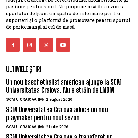
de performanță și cel de masă.
ULTIMELE ȘTIRI
Un nou baschetbalist american ajunge la SCM
Universitatea Craiova. Nu e străin de LNBM
SCM U CRAIOVA (M)
2 august 2026
SCM Universitatea Craiova aduce un nou
playmaker pentru noul sezon
SCM U CRAIOVA (M)
21 iulie 2026
SCM Universitatea Craiova a transferat un
baschetbalist american pentru noul sezon
SCM U CRAIOVA (M)
19 iulie 2026