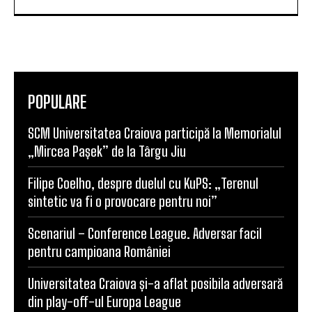
POPULARE
SCM Universitatea Craiova participă la Memorialul
„Mircea Pașek” de la Târgu Jiu
Filipe Coelho, despre duelul cu KuPS: „Terenul
sintetic va fi o provocare pentru noi”
Scenariul – Conference League. Adversar facil
pentru campioana României
Universitatea Craiova și-a aflat posibila adversară
din play-off-ul Europa League
Un nou baschetbalist american ajunge la SCM
Universitatea Craiova. Nu e străin de LNBM