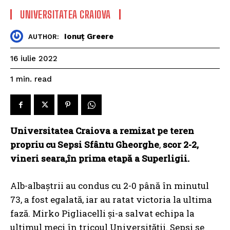
UNIVERSITATEA CRAIOVA
Ionuț Greere
AUTHOR:
16 iulie 2022
read
1
min.
Universitatea Craiova
a remizat pe teren
propriu cu
Sepsi Sfântu Gheorghe
,
scor 2-2,
vineri seara,în prima etapă a Superligii.
Alb-albaștrii au condus cu 2-0 până în minutul
73, a fost egalată, iar au ratat victoria la ultima
fază. Mirko Pigliacelli și-a salvat echipa la
ultimul meci în tricoul Universității. Sepsi se