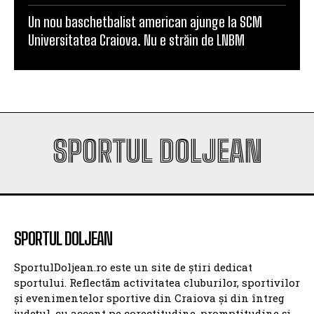
SPORTUL DOLJEAN
SPORTUL DOLJEAN
SportulDoljean.ro este un site de știri dedicat
sportului. Reflectăm activitatea cluburilor, sportivilor
și evenimentelor sportive din Craiova și din întreg
județul, cu accent pe corectitudine, promptitudine și
pasiune pentru sport. Ne propunem să fim o voce a
sportului doljean, un spațiu de informare pentru
suporteri și o platformă de promovare pentru sportul