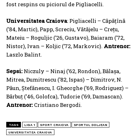
fost respins cu piciorul de Pigliacelli.
Universitatea Craiova
: Pigliacelli – Căpățînă
(’84, Martic), Papp, Screciu, Vătăjelu – Crețu,
Mateiu – Roguljic (’26, Gustavo), Baiaram (’72,
Nistor), Ivan – Koljic (’72, Markovic).
Antrenor:
Laszlo Balint.
Sepsi:
Niczuly – Ninaj (’62, Rondon), Bălașa,
Mitrea, Dumitrescu (’82, Ispas) – Dimitrov, N.
Păun, Ștefănescu, I. Gheorghe (’69, Rodriguez) –
Bărbuț (’46, Golofca), Tudorie (’69, Damascan).
Antrenor:
Cristiano Bergodi.
TAGS
LIGA 1
SPORT CRAIOVA
SPORTUL DOLJEAN
UNIVERSITATEA CRAIOVA