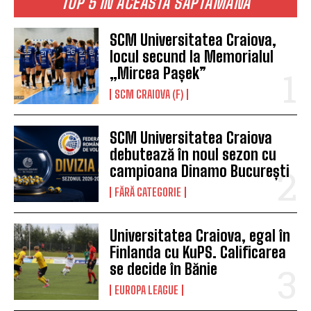
TOP 5 ÎN ACEASTĂ SĂPTĂMÂNĂ
SCM Universitatea Craiova,
locul secund la Memorialul
„Mircea Pașek”
SCM CRAIOVA (F)
SCM Universitatea Craiova
debutează în noul sezon cu
campioana Dinamo București
FĂRĂ CATEGORIE
Universitatea Craiova, egal în
Finlanda cu KuPS. Calificarea
se decide în Bănie
EUROPA LEAGUE