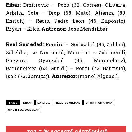
Eibar:
Dmitrovic – Pozo (32, Correa), Oliveira,
Arbilla, Cote – Diop (68, Muto), Atienza (80,
Enrich) – Recio, Pedro Leon (46, Exposito),
Bryan – Kike.
Antrenor:
Jose Mendilibar.
Real Sociedad:
Remiro – Gorosabel (85, Zaldua),
Zubeldia, Le Normand, Monreal – Zubimendi,
Guevara, Oyarzabal (85, Merquelanz),
Barrenetxea (63, Guridi) – Portu (73, Bautista),
Isak (73, Januzaj).
Antrenor:
Imanol Alguacil.
TAGS
EIBAR
LA LIGA
REAL SOCIEDAD
SPORT CRAIOVA
SPORTUL DOLJEAN