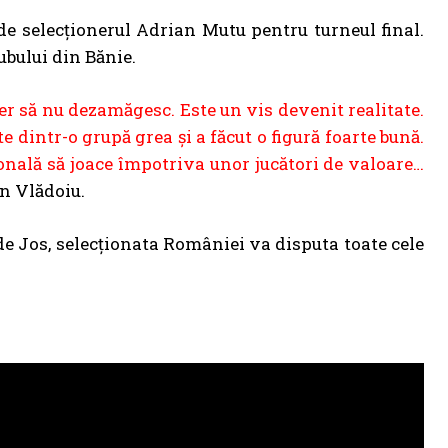
 de selecționerul Adrian Mutu pentru turneul final.
ubului din Bănie.
r să nu dezamăgesc. Este un vis devenit realitate.
e dintr-o grupă grea și a făcut o figură foarte bună.
onală să joace împotriva unor jucători de valoare…
n Vlădoiu.
 de Jos, selecționata României va disputa toate cele