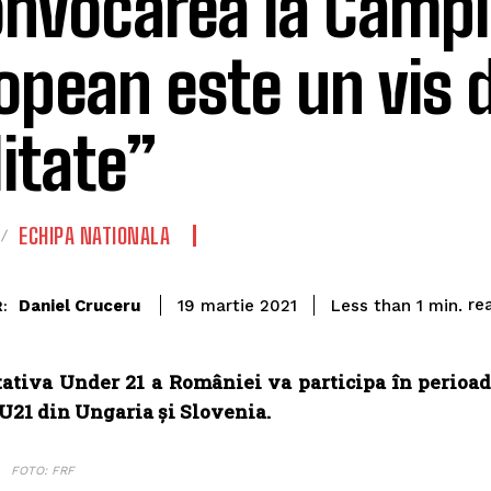
nvocarea la Campi
opean este un vis 
litate”
ECHIPA NATIONALA
re
Daniel Cruceru
Less than 1
min.
19 martie 2021
:
ativa Under 21 a României va participa în perioad
U21 din Ungaria și Slovenia.
FOTO: FRF