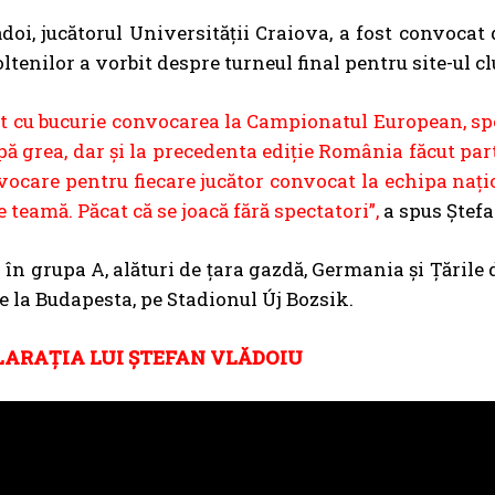
doi, jucătorul Universității Craiova, a fost convocat
ltenilor a vorbit despre turneul final pentru site-ul cl
 cu bucurie convocarea la Campionatul European, spe
pă grea, dar și la precedenta ediție România făcut part
vocare pentru fiecare jucător convocat la echipa nați
 teamă. Păcat că se joacă fără spectatori”,
a spus Ștefa
ă în grupa A, alături de țara gazdă, Germania și Țările
de la Budapesta, pe Stadionul Új Bozsik.
LARAȚIA LUI ȘTEFAN VLĂDOIU