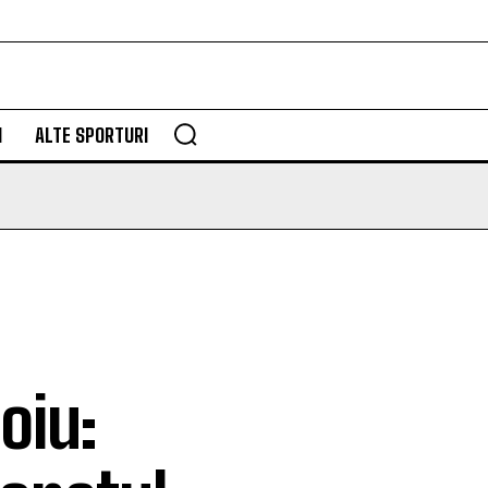
M
ALTE SPORTURI
oiu: