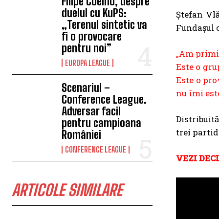
Filipe Coelho, despre
duelul cu KuPS:
Ștefan Vlă
„Terenul sintetic va
Fundașul o
fi o provocare
pentru noi”
„Am primit
EUROPA LEAGUE
Este o gru
Este o pro
Scenariul –
nu îmi este
Conference League.
Adversar facil
Distribuit
pentru campioana
trei parti
României
CONFERENCE LEAGUE
VEZI DEC
ARTICOLE SIMILARE