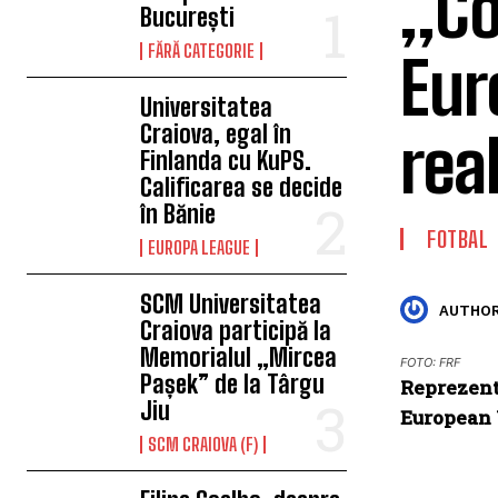
„Co
București
FĂRĂ CATEGORIE
Eur
Universitatea
Craiova, egal în
rea
Finlanda cu KuPS.
Calificarea se decide
în Bănie
FOTBAL
EUROPA LEAGUE
SCM Universitatea
AUTHOR
Craiova participă la
Memorialul „Mircea
FOTO: FRF
Pașek” de la Târgu
Reprezent
Jiu
European 
SCM CRAIOVA (F)