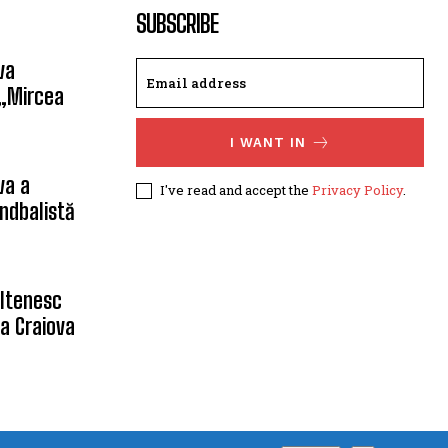
SUBSCRIBE
va
 „Mircea
I WANT IN
va a
I've read and accept the
Privacy Policy
.
ndbalistă
oltenesc
a Craiova