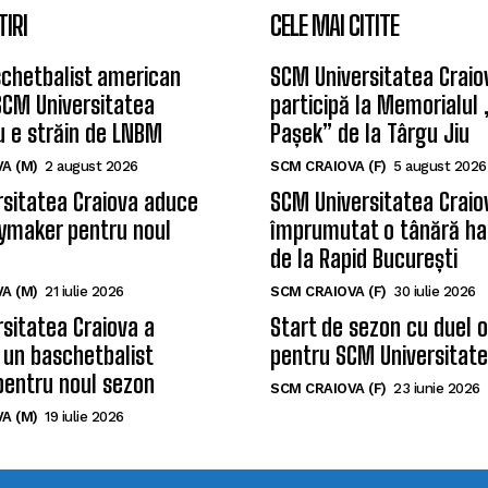
TIRI
CELE MAI CITITE
chetbalist american
SCM Universitatea Craio
SCM Universitatea
participă la Memorialul
u e străin de LNBM
Pașek” de la Târgu Jiu
A (M)
2 august 2026
SCM CRAIOVA (F)
5 august 2026
sitatea Craiova aduce
SCM Universitatea Craio
ymaker pentru noul
împrumutat o tânără ha
de la Rapid București
A (M)
21 iulie 2026
SCM CRAIOVA (F)
30 iulie 2026
sitatea Craiova a
Start de sezon cu duel 
 un baschetbalist
pentru SCM Universitate
pentru noul sezon
SCM CRAIOVA (F)
23 iunie 2026
A (M)
19 iulie 2026