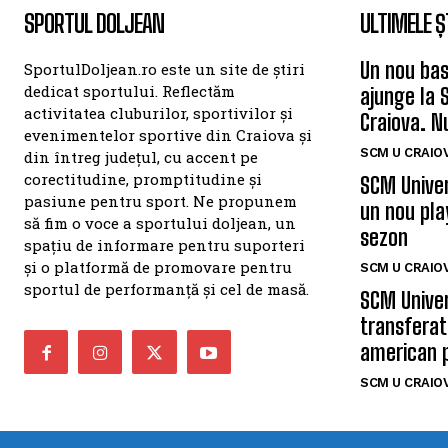
SPORTUL DOLJEAN
ULTIMELE Ș
Un nou bas
SportulDoljean.ro este un site de știri
dedicat sportului. Reflectăm
ajunge la 
activitatea cluburilor, sportivilor și
Craiova. N
evenimentelor sportive din Craiova și
SCM U CRAIOV
din întreg județul, cu accent pe
corectitudine, promptitudine și
SCM Univer
pasiune pentru sport. Ne propunem
un nou pla
să fim o voce a sportului doljean, un
sezon
spațiu de informare pentru suporteri
și o platformă de promovare pentru
SCM U CRAIOV
sportul de performanță și cel de masă.
SCM Univer
transferat
american 
SCM U CRAIOV