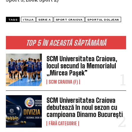
TAGS
ITALIA
SERIE A
SPORT CRAIOVA
SPORTUL DOLJEAN
TOP 5 ÎN ACEASTĂ SĂPTĂMÂNĂ
SCM Universitatea Craiova,
locul secund la Memorialul
„Mircea Pașek”
SCM CRAIOVA (F)
SCM Universitatea Craiova
debutează în noul sezon cu
campioana Dinamo București
FĂRĂ CATEGORIE