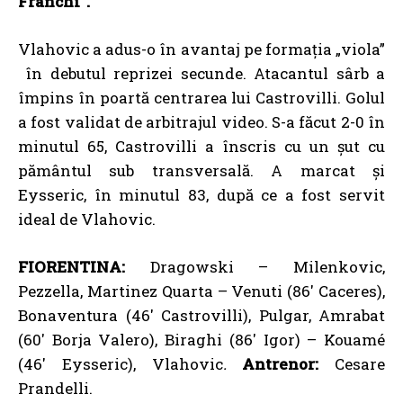
Franchi”.
Vlahovic a adus-o în avantaj pe formația „viola”
în debutul reprizei secunde. Atacantul sârb a
împins în poartă centrarea lui Castrovilli. Golul
a fost validat de arbitrajul video. S-a făcut 2-0 în
minutul 65, Castrovilli a înscris cu un șut cu
pământul sub transversală. A marcat și
Eysseric, în minutul 83, după ce a fost servit
ideal de Vlahovic.
FIORENTINA:
Dragowski – Milenkovic,
Pezzella, Martinez Quarta – Venuti (86′ Caceres),
Bonaventura (46′ Castrovilli), Pulgar, Amrabat
(60′ Borja Valero), Biraghi (86′ Igor) – Kouamé
(46′ Eysseric), Vlahovic
.
Antrenor:
Cesare
Prandelli.